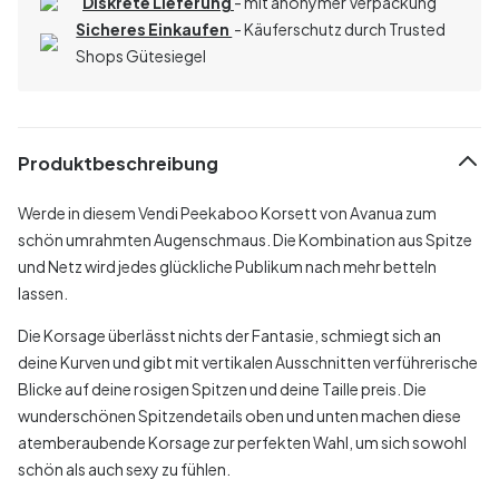
Diskrete Lieferung
- mit anonymer Verpackung
Sicheres Einkaufen
- Käuferschutz durch Trusted
Shops Gütesiegel
Produktbeschreibung
Werde in diesem Vendi Peekaboo Korsett von Avanua zum
schön umrahmten Augenschmaus. Die Kombination aus Spitze
und Netz wird jedes glückliche Publikum nach mehr betteln
lassen.
Die Korsage überlässt nichts der Fantasie, schmiegt sich an
deine Kurven und gibt mit vertikalen Ausschnitten verführerische
Blicke auf deine rosigen Spitzen und deine Taille preis. Die
wunderschönen Spitzendetails oben und unten machen diese
atemberaubende Korsage zur perfekten Wahl, um sich sowohl
schön als auch sexy zu fühlen.