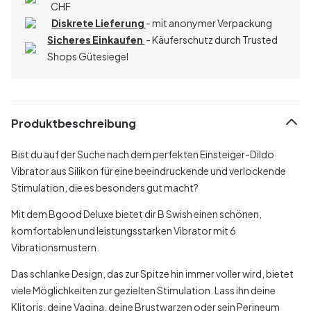
CHF
Diskrete Lieferung
- mit anonymer Verpackung
Sicheres Einkaufen
- Käuferschutz durch Trusted
Shops Gütesiegel
Produktbeschreibung
Bist du auf der Suche nach dem perfekten Einsteiger-Dildo
Vibrator aus Silikon für eine beeindruckende und verlockende
Stimulation, die es besonders gut macht?
Mit dem Bgood Deluxe bietet dir B Swish einen schönen,
komfortablen und leistungsstarken Vibrator mit 6
Vibrationsmustern.
Das schlanke Design, das zur Spitze hin immer voller wird, bietet
viele Möglichkeiten zur gezielten Stimulation. Lass ihn deine
Klitoris, deine Vagina, deine Brustwarzen oder sein Perineum