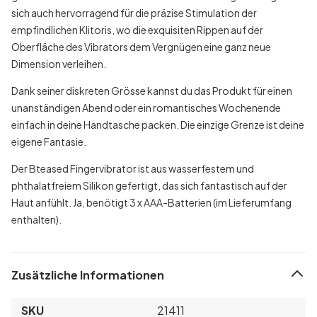
sich auch hervorragend für die präzise Stimulation der
empfindlichen Klitoris, wo die exquisiten Rippen auf der
Oberfläche des Vibrators dem Vergnügen eine ganz neue
Dimension verleihen.
Dank seiner diskreten Grösse kannst du das Produkt für einen
unanständigen Abend oder ein romantisches Wochenende
einfach in deine Handtasche packen. Die einzige Grenze ist deine
eigene Fantasie.
Der Bteased Fingervibrator ist aus wasserfestem und
phthalatfreiem Silikon gefertigt, das sich fantastisch auf der
Haut anfühlt. Ja, benötigt 3 x AAA-Batterien (im Lieferumfang
enthalten).
Zusätzliche Informationen
SKU
21411