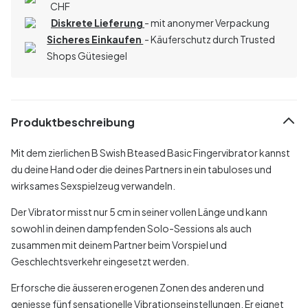
CHF
Diskrete Lieferung
- mit anonymer Verpackung
Sicheres Einkaufen
- Käuferschutz durch Trusted
Shops Gütesiegel
Produktbeschreibung
Mit dem zierlichen B Swish Bteased Basic Fingervibrator kannst
du deine Hand oder die deines Partners in ein tabuloses und
wirksames Sexspielzeug verwandeln.
Der Vibrator misst nur 5 cm in seiner vollen Länge und kann
sowohl in deinen dampfenden Solo-Sessions als auch
zusammen mit deinem Partner beim Vorspiel und
Geschlechtsverkehr eingesetzt werden.
Erforsche die äusseren erogenen Zonen des anderen und
geniesse fünf sensationelle Vibrationseinstellungen. Er eignet