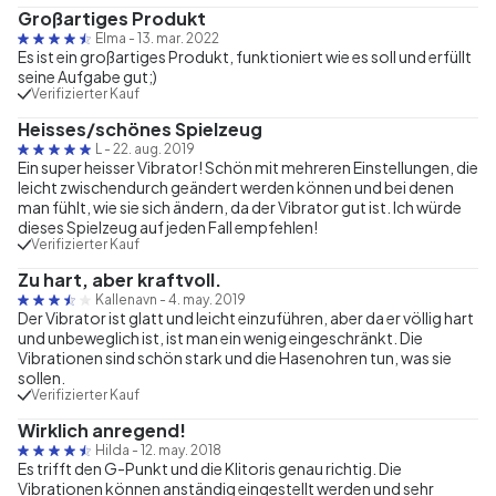
Großartiges Produkt
Elma
-
13. mar. 2022
Es ist ein großartiges Produkt, funktioniert wie es soll und erfüllt
seine Aufgabe gut;)
Verifizierter Kauf
Heisses/schönes Spielzeug
L
-
22. aug. 2019
Ein super heisser Vibrator! Schön mit mehreren Einstellungen, die
leicht zwischendurch geändert werden können und bei denen
man fühlt, wie sie sich ändern, da der Vibrator gut ist. Ich würde
dieses Spielzeug auf jeden Fall empfehlen!
Verifizierter Kauf
Zu hart, aber kraftvoll.
Kallenavn
-
4. may. 2019
Der Vibrator ist glatt und leicht einzuführen, aber da er völlig hart
und unbeweglich ist, ist man ein wenig eingeschränkt. Die
Vibrationen sind schön stark und die Hasenohren tun, was sie
sollen.
Verifizierter Kauf
Wirklich anregend!
Hilda
-
12. may. 2018
Es trifft den G-Punkt und die Klitoris genau richtig. Die
Vibrationen können anständig eingestellt werden und sehr