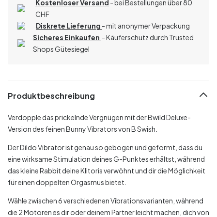
Kostenloser Versand
- bei Bestellungen über 80
CHF
Diskrete Lieferung
- mit anonymer Verpackung
Sicheres Einkaufen
- Käuferschutz durch Trusted
Shops Gütesiegel
Produktbeschreibung
Verdopple das prickelnde Vergnügen mit der Bwild Deluxe-
Version des feinen Bunny Vibrators von B Swish.
Der Dildo Vibrator ist genau so gebogen und geformt, dass du
eine wirksame Stimulation deines G-Punktes erhältst, während
das kleine Rabbit deine Klitoris verwöhnt und dir die Möglichkeit
für einen doppelten Orgasmus bietet.
Wähle zwischen 6 verschiedenen Vibrationsvarianten, während
die 2 Motoren es dir oder deinem Partner leicht machen, dich von