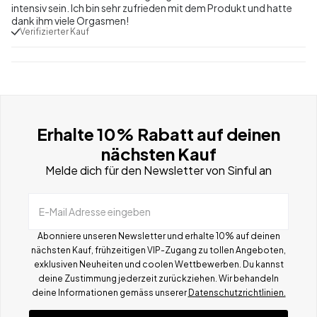
intensiv sein. Ich bin sehr zufrieden mit dem Produkt und hatte
dank ihm viele Orgasmen!
Verifizierter Kauf
Erhalte 10% Rabatt auf deinen
nächsten Kauf
Melde dich für den Newsletter von Sinful an
E-Mail Adresse eingeben
Abonniere unseren Newsletter und erhalte 10% auf deinen
nächsten Kauf, frühzeitigen VIP-Zugang zu tollen Angeboten,
exklusiven Neuheiten und coolen Wettbewerben.
Du kannst
deine Zustimmung jederzeit zurückziehen. Wir behandeln
deine Informationen gemä
ss
unserer
Datenschutzrichtlinien.