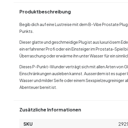
Produktbeschreibung
Begib dich auf eine Lustreise mit dem B-Vibe Prostate Plu
Punkts.
Dieser glatte und geschmeidige Plug ist aus luxuriösem Edel
ein erfahrener Profi oder ein Einsteiger im Prostata-Spiel bis
Überraschung oder erwärme ihn unter Wasser für ein sinnli
Dieses P-Punkt-Wunder verträgt sich mit allen Arten von G
Einschränkungen ausleben kannst. Ausserdem ist es super l
Wasser und milder Seife oder einem Sexspielzeugreiniger a
Abenteuer bereit ist.
Zusätzliche Informationen
SKU
292