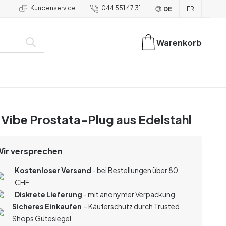
Kundenservice
044 551 47 31
DE
FR
Warenkorb
Vibe Prostata-Plug aus Edelstahl
Wir versprechen
Kostenloser Versand
- bei Bestellungen über 80
CHF
Diskrete Lieferung
- mit anonymer Verpackung
Sicheres Einkaufen
- Käuferschutz durch Trusted
Shops Gütesiegel