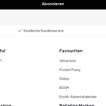
Abonnieren
Exzellenter Kundenservice
ful
Favouriten
r?
Vibratoren
Pocket Pussy
Dildos
BDSM
Erotik-Adventskalender
ration
Beliebte Marken