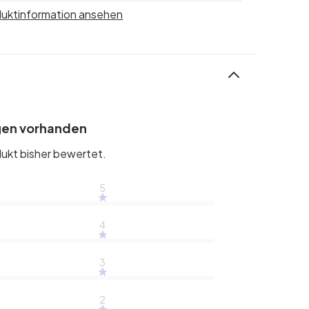
uktinformation ansehen
gen vorhanden
ukt bisher bewertet.
5
4
3
2