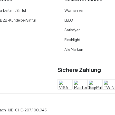
beit mit Sinful
Womanizer
 B2B-Kunde bei Sinful
LELO
Satisfyer
Fleshlight
Alle Marken
Sichere Zahlung
ch ,
UID:
CHE-207.100.945