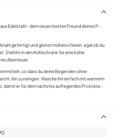
g aus Edelstahl - dem neuen besten Freund deines P-
stahl gefertigt und gleitet mühelos hinein, egal ob du
t. Stell ihn in den Kühlschrank für eine kühle
ches Abenteuer.
leitmitteln, so dass du deine Begierden ohne
eicht, ihn zu reinigen. Wasche ihn einfach mit warmem
b, damit er für dein nächstes aufregendes Prostata-
90