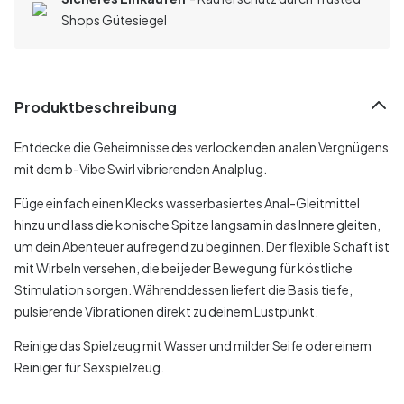
Shops Gütesiegel
Produktbeschreibung
Entdecke die Geheimnisse des verlockenden analen Vergnügens
mit dem b-Vibe Swirl vibrierenden Analplug.
Füge einfach einen Klecks wasserbasiertes Anal-Gleitmittel
hinzu und lass die konische Spitze langsam in das Innere gleiten,
um dein Abenteuer aufregend zu beginnen. Der flexible Schaft ist
mit Wirbeln versehen, die bei jeder Bewegung für köstliche
Stimulation sorgen. Währenddessen liefert die Basis tiefe,
pulsierende Vibrationen direkt zu deinem Lustpunkt.
Reinige das Spielzeug mit Wasser und milder Seife oder einem
Reiniger für Sexspielzeug.