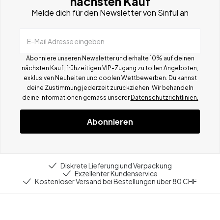
nächsten Kauf
Melde dich für den Newsletter von Sinful an
E-Mail Adresse eingeben
Abonniere unseren Newsletter und erhalte 10% auf deinen
nächsten Kauf, frühzeitigen VIP-Zugang zu tollen Angeboten,
exklusiven Neuheiten und coolen Wettbewerben.
Du kannst
deine Zustimmung jederzeit zurückziehen. Wir behandeln
deine Informationen gemä
ss
unserer
Datenschutzrichtlinien.
Abonnieren
Diskrete Lieferung und Verpackung
Exzellenter Kundenservice
Kostenloser Versand bei Bestellungen über 80 CHF