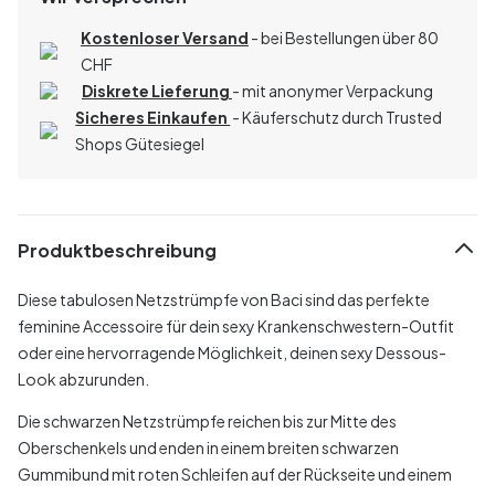
Kostenloser Versand
- bei Bestellungen über 80
CHF
Diskrete Lieferung
- mit anonymer Verpackung
Sicheres Einkaufen
- Käuferschutz durch Trusted
Shops Gütesiegel
Produktbeschreibung
Diese tabulosen Netzstrümpfe von Baci sind das perfekte
feminine Accessoire für dein sexy Krankenschwestern-Outfit
oder eine hervorragende Möglichkeit, deinen sexy Dessous-
Look abzurunden.
Die schwarzen Netzstrümpfe reichen bis zur Mitte des
Oberschenkels und enden in einem breiten schwarzen
Gummibund mit roten Schleifen auf der Rückseite und einem