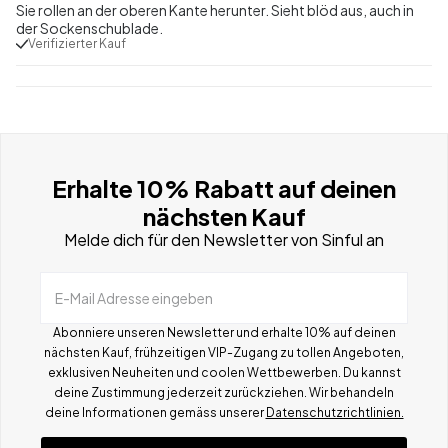
Sie rollen an der oberen Kante herunter. Sieht blöd aus, auch in
der Sockenschublade.
Verifizierter Kauf
Erhalte 10% Rabatt auf deinen
nächsten Kauf
Melde dich für den Newsletter von Sinful an
E-Mail Adresse eingeben
Abonniere unseren Newsletter und erhalte 10% auf deinen
nächsten Kauf, frühzeitigen VIP-Zugang zu tollen Angeboten,
exklusiven Neuheiten und coolen Wettbewerben.
Du kannst
deine Zustimmung jederzeit zurückziehen. Wir behandeln
deine Informationen gemä
ss
unserer
Datenschutzrichtlinien.