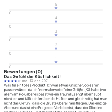
5
0
4
0
3
0
2
0
1
0
Bewertungen (0)
Das Gefühl der Köstlichkeit!
Insa
-
13. dec. 2021
Was für ein tolles Produkt. Ich war etwas unsicher, ob es mir
passen würde, da ich "normalerweise" eine Größe L/XL habe (vor
allem am Po), aber es passt wie ein Traum! Es engt überhaupt
nicht ein und fällt schön über die Hüften und gleichzeitig hat man
nicht das Gefühl, dass die Brüste überall rausfliegen. Das einzige
Aber (und das ist eine Frage der Vorliebe) ist, dass der Slip eine
niedrige Taille hat - und darauf stehe ich nicht wirklich. Sie