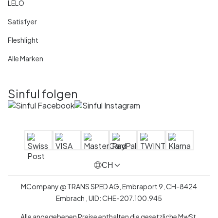
LELO
Satisfyer
Fleshlight
Alle Marken
Sinful folgen
CH
MCompany
@
TRANS SPED AG,
Embraport 9
,
CH-8424
Embrach ,
UID:
CHE-207.100.945
Alle angegebenen Preise enthalten die gesetzliche MwSt.