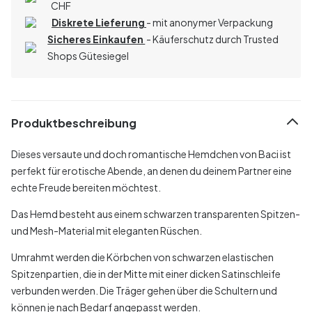
CHF
Diskrete Lieferung
- mit anonymer Verpackung
Sicheres Einkaufen
- Käuferschutz durch Trusted
Shops Gütesiegel
Produktbeschreibung
Dieses versaute und doch romantische Hemdchen von Baci ist
perfekt für erotische Abende, an denen du deinem Partner eine
echte Freude bereiten möchtest.
Das Hemd besteht aus einem schwarzen transparenten Spitzen-
und Mesh-Material mit eleganten Rüschen.
Umrahmt werden die Körbchen von schwarzen elastischen
Spitzenpartien, die in der Mitte mit einer dicken Satinschleife
verbunden werden. Die Träger gehen über die Schultern und
können je nach Bedarf angepasst werden.