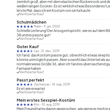
ziemlich groß, aber mit dem elastischen Rückenrock und der
weißen langen Socken. Es ist wirklich etwas Besonderes! Lie
letzte Mal, dass ich ein Kostüm von sinful kaufe.
Verifizierter Kauf
Schulmädchen
Malin
-
9. jan. 2020
Schnelle Lieferung! Der Anzug entspricht, wie es auf dem Bil
38 und es passte gut!
Verifizierter Kauf
Guter Kauf
Lau
-
21. dec. 2019
Ich fand, das Kostüm passte gut, obwohl ich etwas skeptisch
könnte unmöglich passen. Aber sowohl das Unterteil als auc
normalerweise Größe 36, aber ich fand es überraschend gu
Fantasie haben.
Verifizierter Kauf
Passt perfekt
Zacharoas
-
14. sep. 2019
Es ist wie erwartet
Verifizierter Kauf
Mein erstes Sexspiel-Kostüm
Kris
-
10. aug. 2019
Mein Freund hatte davon gesprochen, wie gerne er mich i