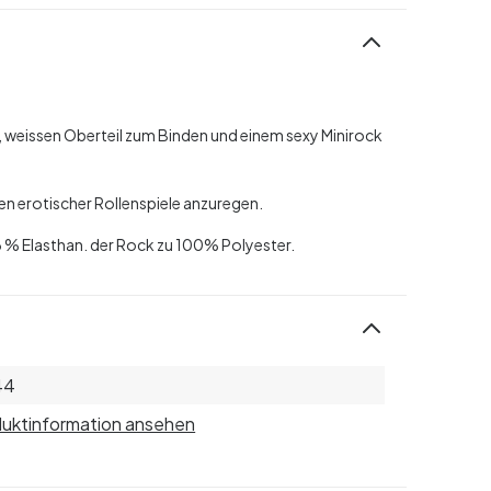
 weissen Oberteil zum Binden und einem sexy Minirock
en erotischer Rollenspiele anzuregen.
6 % Elasthan. der Rock zu 100% Polyester.
44
uktinformation ansehen