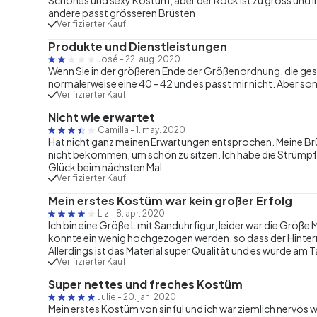
andere passt grösseren Brüsten
Verifizierter Kauf
Produkte und Dienstleistungen
José
-
22. aug. 2020
Wenn Sie in der größeren Ende der Größenordnung, die geschr
normalerweise eine 40 - 42 und es passt mir nicht. Aber so
Verifizierter Kauf
Nicht wie erwartet
Camilla
-
1. may. 2020
Hat nicht ganz meinen Erwartungen entsprochen. Meine Brü
nicht bekommen, um schön zu sitzen. Ich habe die Strümpf
Glück beim nächsten Mal
Verifizierter Kauf
Mein erstes Kostüm war kein großer Erfolg
Liz
-
8. apr. 2020
Ich bin eine Größe L mit Sanduhrfigur, leider war die Größe 
konnte ein wenig hochgezogen werden, so dass der Hintern
Allerdings ist das Material super Qualität und es wurde am
Verifizierter Kauf
Super nettes und freches Kostüm
Julie
-
20. jan. 2020
Mein erstes Kostüm von sinful und ich war ziemlich nervös 