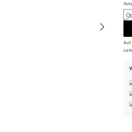
Aus
On
Auf
Lief