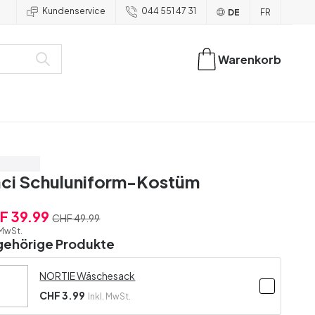
Kundenservice
044 551 47 31
DE
FR
Warenkorb
are 20%
ci Schuluniform-Kostüm
F 39.99
CHF 49.99
 MwSt.
gehörige Produkte
NORTIE Wäschesack
CHF 3.99
Inkl. MwSt.