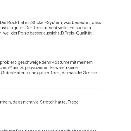
 Der Rock hat ein Sticker-System, was bedeutet, dass
st ein guter. Der Rock rutscht vielleicht auch ein
 weil der Po so besser aussieht :D Preis-Qualität
ausprobiert, geschweige denn Kostüme mit meinem
ichen Mann zu provozieren. Es waren keine
 Gutes Material und gut im Rock, da man die Grösse
rmeln, da es nicht viel Stretch hatte. Trage
n einigen Positionen rutschen sie nach oben und das