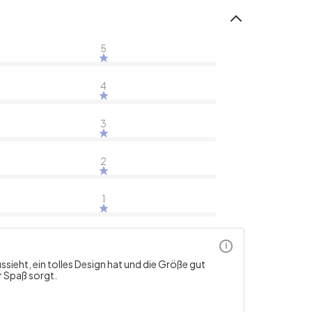
5
4
3
2
1
i
eht, ein tolles Design hat und die Größe gut
r Spaß sorgt.