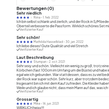
Bewertungen (0)
Sehr niedlich
Riina
-
1. feb. 2022
Ich bin selbst schlank und zierlich, und der Rock in S/M b
Oberteil verbesserte die Passform. Wirklich schönes Set mi
Verifizierter Kauf
Sehr schön!
Mathilda Hasselblad
-
30. jan. 2022
Ich liebe dieses! Gute Qualität und viel Stretch
Verifizierter Kauf
Laut Beschreibung
Stumpan
-
2. oct. 2021
Sehr sexy und schön. Vielleicht ein wenig zu groß, trotz eine
Körbchen (fast 100cm im Umfang um die Büste) und habe i
egal wie ich gebunden. War stattdessen, dass es zu viel be
der Rock war super schön. Sehr kurz, aber trotzdem bedeckt
Insgesamt bin ich mit dem Kauf zufrieden. Die Kleider haben
Weile und ich glaube nicht, dass mein Mann auf das, was ich 
Verifizierter Kauf
Grossartig
Mike
-
16. jun. 2021
WIRKLICH heiss!!!