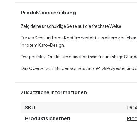
Produktbeschreibung
Zeig deine unschuldige Seite auf die frechste Weise!
Dieses Schuluniform-Kostüm besteht aus einem zierlichen,
in rotem Karo-Design.
Das perfekte Outfit, um deine Fantasie für unzählige Stund
Das Oberteil zum Binden vorne ist aus 94 % Polyester und 
Zusätzliche Informationen
SKU
130
Produktsicherheit
Prod