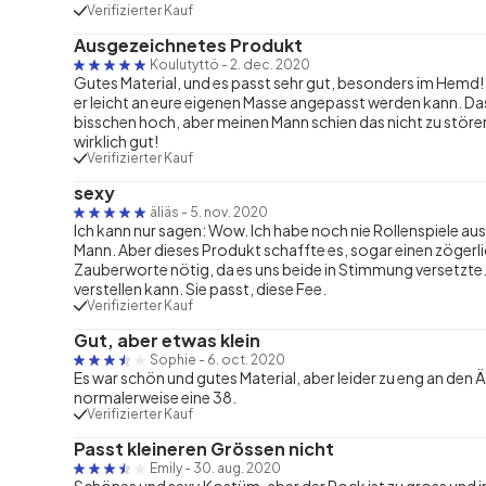
Verifizierter Kauf
Ausgezeichnetes Produkt
Koulutyttö
-
2. dec. 2020
Gutes Material, und es passt sehr gut, besonders im Hemd!
er leicht an eure eigenen Masse angepasst werden kann. Das i
bisschen hoch, aber meinen Mann schien das nicht zu stören,
wirklich gut!
Verifizierter Kauf
sexy
äliäs
-
5. nov. 2020
Ich kann nur sagen: Wow. Ich habe noch nie Rollenspiele 
Mann. Aber dieses Produkt schaffte es, sogar einen zögerl
Zauberworte nötig, da es uns beide in Stimmung versetzte.
verstellen kann. Sie passt, diese Fee.
Verifizierter Kauf
Gut, aber etwas klein
Sophie
-
6. oct. 2020
Es war schön und gutes Material, aber leider zu eng an den Ä
normalerweise eine 38.
Verifizierter Kauf
Passt kleineren Grössen nicht
Emily
-
30. aug. 2020
Schönes und sexy Kostüm, aber der Rock ist zu gross und i