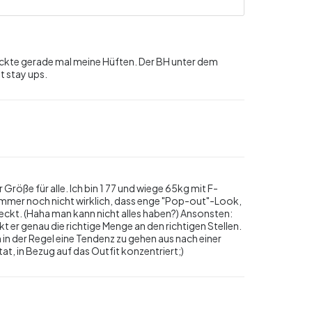
edeckte gerade mal meine Hüften. Der BH unter dem
t stay ups.
r Größe für alle. Ich bin 1 77 und wiege 65kg mit F-
mmer noch nicht wirklich, dass enge "Pop-out"-Look,
deckt. (Haha man kann nicht alles haben?) Ansonsten:
 er genau die richtige Menge an den richtigen Stellen.
 in der Regel eine Tendenz zu gehen aus nach einer
tat, in Bezug auf das Outfit konzentriert;)