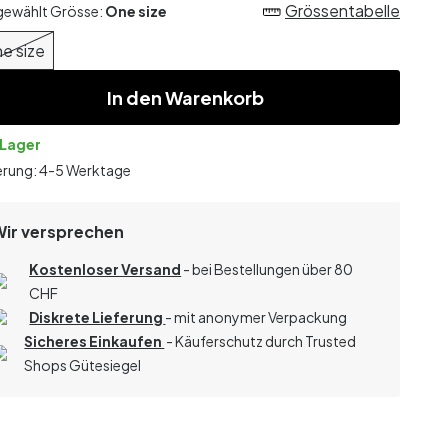
Grössentabelle
gewählt Grösse:
One size
e size
In den Warenkorb
 Lager
erung: 4-5 Werktage
Wir versprechen
Kostenloser Versand
- bei Bestellungen über 80
CHF
Diskrete Lieferung
- mit anonymer Verpackung
Sicheres Einkaufen
- Käuferschutz durch Trusted
Shops Gütesiegel