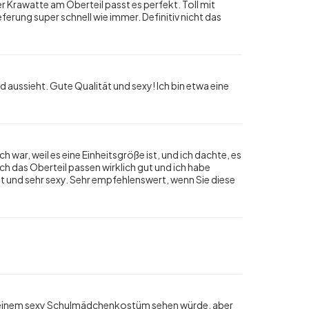
 Krawatte am Oberteil passt es perfekt. Toll mit
ferung super schnell wie immer. Definitiv nicht das
d aussieht. Gute Qualität und sexy! Ich bin etwa eine
 war, weil es eine Einheitsgröße ist, und ich dachte, es
h das Oberteil passen wirklich gut und ich habe
t und sehr sexy. Sehr empfehlenswert, wenn Sie diese
n einem sexy Schulmädchenkostüm sehen würde, aber