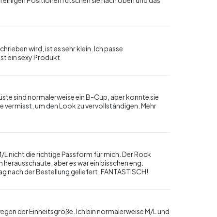
ieben wird, ist es sehr klein. Ich passe
nst ein sexy Produkt
ste sind normalerweise ein B-Cup, aber konnte sie
e vermisst, um den Look zu vervollständigen. Mehr
M/L nicht die richtige Passform für mich. Der Rock
 herausschaute, aber es war ein bisschen eng.
 Tag nach der Bestellung geliefert, FANTASTISCH!
wegen der Einheitsgröße. Ich bin normalerweise M/L und