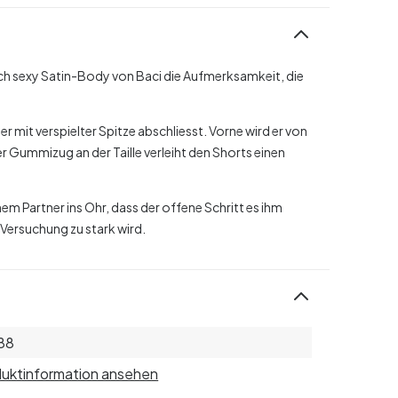
ch sexy Satin-Body von Baci die Aufmerksamkeit, die
r mit verspielter Spitze abschliesst. Vorne wird er von
 Gummizug an der Taille verleiht den Shorts einen
nem Partner ins Ohr, dass der offene Schritt es ihm
 Versuchung zu stark wird.
88
uktinformation ansehen