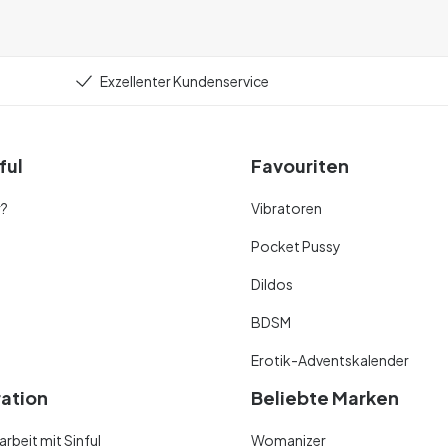
Exzellenter Kundenservice
ful
Favouriten
r?
Vibratoren
Pocket Pussy
Dildos
BDSM
Erotik-Adventskalender
ration
Beliebte Marken
beit mit Sinful
Womanizer