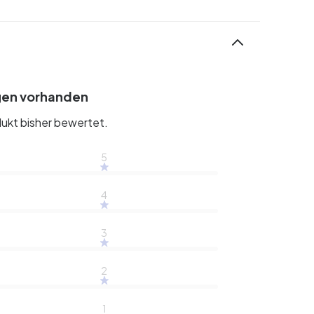
gen vorhanden
ukt bisher bewertet.
5
4
3
2
1