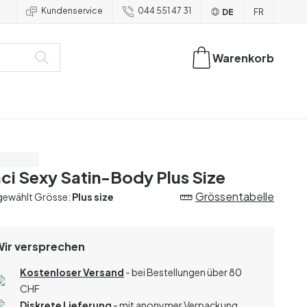
Kundenservice
044 551 47 31
DE
FR
Warenkorb
are 20%
ci Sexy Satin-Body Plus Size
Grössentabelle
gewählt Grösse:
Plus size
Wir versprechen
Kostenloser Versand
- bei Bestellungen über 80
CHF
Diskrete Lieferung
- mit anonymer Verpackung