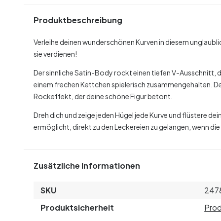
Produktbeschreibung
Verleihe deinen wunderschönen Kurven in diesem unglaubli
sie verdienen!
Der sinnliche Satin-Body rockt einen tiefen V-Ausschnitt, de
einem frechen Kettchen spielerisch zusammengehalten. Der
Rockeffekt, der deine schöne Figur betont.
Dreh dich und zeige jeden Hügel jede Kurve und flüstere dei
ermöglicht, direkt zu den Leckereien zu gelangen, wenn die
Zusätzliche Informationen
SKU
247
Produktsicherheit
Prod