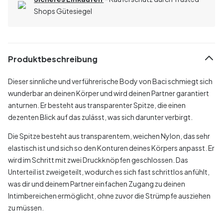
Shops Gütesiegel
Produktbeschreibung
Dieser sinnliche und verführerische Body von Baci schmiegt sich
wunderbar an deinen Körper und wird deinen Partner garantiert
anturnen. Er besteht aus transparenter Spitze, die einen
dezenten Blick auf das zulässt, was sich darunter verbirgt.
Die Spitze besteht aus transparentem, weichen Nylon, das sehr
elastisch ist und sich so den Konturen deines Körpers anpasst. Er
wird im Schritt mit zwei Druckknöpfen geschlossen. Das
Unterteil ist zweigeteilt, wodurch es sich fast schrittlos anfühlt,
was dir und deinem Partner einfachen Zugang zu deinen
Intimbereichen ermöglicht, ohne zuvor die Strümpfe ausziehen
zu müssen.