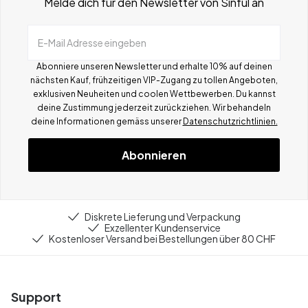
Melde dich für den Newsletter von Sinful an
E-Mail Adresse eingeben
Abonniere unseren Newsletter und erhalte 10% auf deinen
nächsten Kauf, frühzeitigen VIP-Zugang zu tollen Angeboten,
exklusiven Neuheiten und coolen Wettbewerben.
Du kannst
deine Zustimmung jederzeit zurückziehen. Wir behandeln
deine Informationen gemä
ss
unserer
Datenschutzrichtlinien.
Abonnieren
Diskrete Lieferung und Verpackung
Exzellenter Kundenservice
Kostenloser Versand bei Bestellungen über 80 CHF
Support