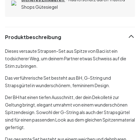
Shops Gütesiegel
Produktbeschreibung
Dieses versaute Strapsen-Set aus Spitze von Baci ist ein
todsicherer Weg, um deinem Partner etwas Schweiss auf die
Stirn zu bringen.
Das verführerische Set besteht aus BH, G-String und
Strapsgürtel in wunderschönem, femininem Design.
Der BH hat einen tiefen Ausschnitt, der dein Dekolleté zur
Geltung bringt, elegant umrahmt von einem wunderschönen
Spitzendesign. Sowohl der G-String als auch der Strapsgürtel
sind für einen passenden Look aus dem gleichen Spitzenmaterial
gefertigt.
Das gesamte Set besteht aus einem weichen und dehnbaren