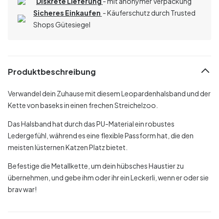
Diskrete Lieferung
- mit anonymer Verpackung
Sicheres Einkaufen
- Käuferschutz durch Trusted
Shops Gütesiegel
Produktbeschreibung
Verwandel dein Zuhause mit diesem Leopardenhalsband und der
Kette von baseks in einen frechen Streichelzoo.
Das Halsband hat durch das PU-Material ein robustes
Ledergefühl, während es eine flexible Passform hat, die den
meisten lüsternen Katzen Platz bietet.
Befestige die Metallkette, um dein hübsches Haustier zu
übernehmen, und gebe ihm oder ihr ein Leckerli, wenn er oder sie
brav war!