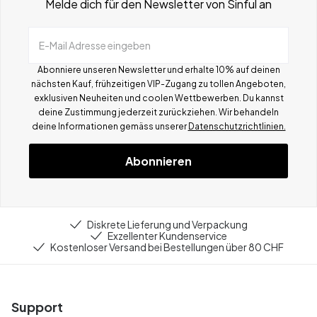
Melde dich für den Newsletter von Sinful an
E-Mail Adresse eingeben
Abonniere unseren Newsletter und erhalte 10% auf deinen
nächsten Kauf, frühzeitigen VIP-Zugang zu tollen Angeboten,
exklusiven Neuheiten und coolen Wettbewerben.
Du kannst
deine Zustimmung jederzeit zurückziehen. Wir behandeln
deine Informationen gemä
ss
unserer
Datenschutzrichtlinien.
Abonnieren
Diskrete Lieferung und Verpackung
Exzellenter Kundenservice
Kostenloser Versand bei Bestellungen über 80 CHF
Support