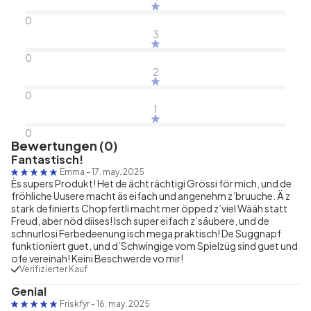
0
3
0
2
0
1
0
Bewertungen (0)
Fantastisch!
Emma
-
17. may. 2025
Ës supers Produkt! Het de ächt rächtigi Grössi för mich, und de
fröhliche Uusere macht äs eifach und angenehm z’bruuche. Ä z
stark definierts Chopfertli macht mer öpped z’viel Wääh statt
Freud, aber nöd diises! Isch super eifach z’säubere, und de
schnurlosi Ferbedeenung isch mega praktisch! De Suggnapf
funktioniert guet, und d’Schwingige vom Spielzüg sind guet und
ofe vereinah! Keini Beschwerde vo mir!
Verifizierter Kauf
Genial
Friskfyr
-
16. may. 2025