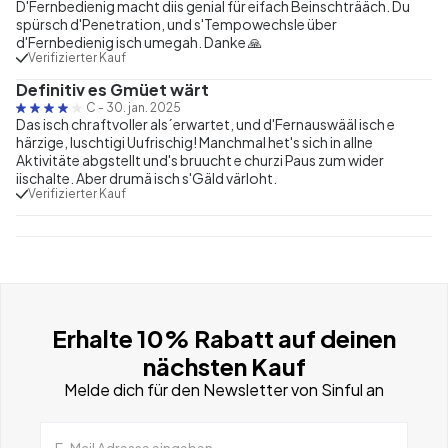
D'Fernbedienig macht diis genial für eifach Beinschträäch. Du
spürsch d'Penetration, und s'Tempowechsle über
d'Fernbedienig isch umegah. Danke 🙏
Verifizierter Kauf
Definitiv es Gmüet wärt
C
-
30. jan. 2025
Das isch chraftvoller als´erwartet, und d'Fernauswääl isch e
härzige, luschtigi Uufrischig! Manchmal het's sich in allne
Aktivitäte abgstellt und's bruucht e churzi Paus zum wider
iischalte. Aber drumä isch s'Gäld värloht.
Verifizierter Kauf
Erhalte 10% Rabatt auf deinen
nächsten Kauf
Melde dich für den Newsletter von Sinful an
E-Mail Adresse eingeben