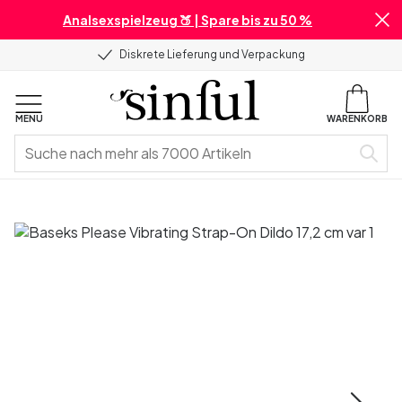
Analsexspielzeug 🍑 | Spare bis zu 50 %
Diskrete Lieferung und Verpackung
MENU
WARENKORB