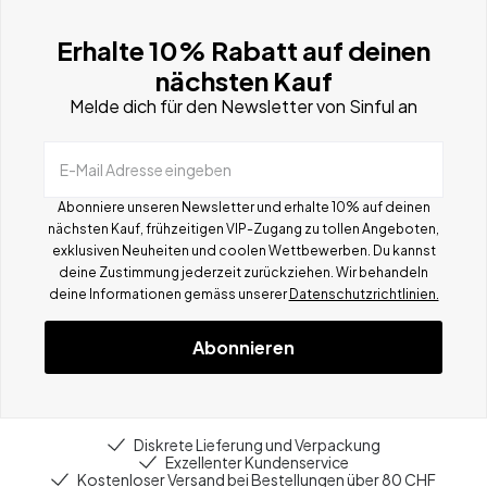
Erhalte 10% Rabatt auf deinen
nächsten Kauf
Melde dich für den Newsletter von Sinful an
E-Mail Adresse eingeben
Abonniere unseren Newsletter und erhalte 10% auf deinen
nächsten Kauf, frühzeitigen VIP-Zugang zu tollen Angeboten,
exklusiven Neuheiten und coolen Wettbewerben.
Du kannst
deine Zustimmung jederzeit zurückziehen. Wir behandeln
deine Informationen gemä
ss
unserer
Datenschutzrichtlinien.
Abonnieren
Diskrete Lieferung und Verpackung
Exzellenter Kundenservice
Kostenloser Versand bei Bestellungen über 80 CHF