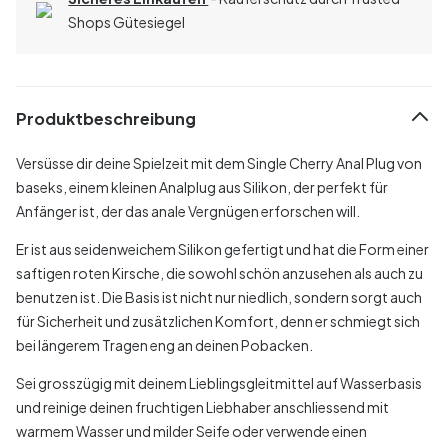
Shops Gütesiegel
Produktbeschreibung
Versüsse dir deine Spielzeit mit dem Single Cherry Anal Plug von
baseks, einem kleinen Analplug aus Silikon, der perfekt für
Anfänger ist, der das anale Vergnügen erforschen will.
Er ist aus seidenweichem Silikon gefertigt und hat die Form einer
saftigen roten Kirsche, die sowohl schön anzusehen als auch zu
benutzen ist. Die Basis ist nicht nur niedlich, sondern sorgt auch
für Sicherheit und zusätzlichen Komfort, denn er schmiegt sich
bei längerem Tragen eng an deinen Pobacken.
Sei grosszügig mit deinem Lieblingsgleitmittel auf Wasserbasis
und reinige deinen fruchtigen Liebhaber anschliessend mit
warmem Wasser und milder Seife oder verwende einen