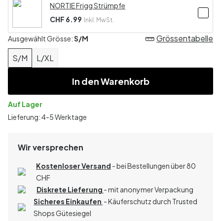
NORTIE Frigg Strümpfe
CHF 6.99
Inkl. MwSt.
Grössentabelle
Ausgewählt Grösse:
S/M
S/M
L/XL
In den Warenkorb
Auf Lager
Lieferung: 4-5 Werktage
Wir versprechen
Kostenloser Versand
- bei Bestellungen über 80
CHF
Diskrete Lieferung
- mit anonymer Verpackung
Sicheres Einkaufen
- Käuferschutz durch Trusted
Shops Gütesiegel