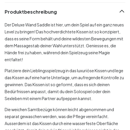
Produktbeschreibung
Der Deluxe Wand Saddle ist hier, um dein Spiel auf ein ganz neues
Level zu bringen! Das hochverdichtete Kissen ist so konzipiert,
dass es seine Form behält und deine wildesten Bewegungen mit
dem Massagestab deiner Wahl unterstützt. Geniesse es, die
Hände frei zu haben, während dein Spielzeug seine Magie
entfaltet!
Platziere dein Lieblingsspielzeug in das luxuriöse Kissen und lege
das Kissen auf eine harte Unterlage, um aufregende Kontrolle zu
gewinnen. Das Kissen ist so geformt, dass es sich deinen
Bedürfnissen anpasst, damit du dein Solospiel oder dein
Sexleben mit einem Partner aufpeppen kannst.
Die weichen Samtbezüge können leicht abgenommen und
separat gewaschen werden, was die Pflege vereinfacht.
Ausserdem ist das Kissen durch eine wasserfeste Oberfläche