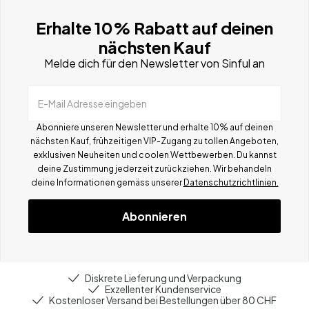
Erhalte 10% Rabatt auf deinen
nächsten Kauf
Melde dich für den Newsletter von Sinful an
E-Mail Adresse eingeben
Abonniere unseren Newsletter und erhalte 10% auf deinen
nächsten Kauf, frühzeitigen VIP-Zugang zu tollen Angeboten,
exklusiven Neuheiten und coolen Wettbewerben.
Du kannst
deine Zustimmung jederzeit zurückziehen. Wir behandeln
deine Informationen gemä
ss
unserer
Datenschutzrichtlinien.
Abonnieren
Diskrete Lieferung und Verpackung
Exzellenter Kundenservice
Kostenloser Versand bei Bestellungen über 80 CHF