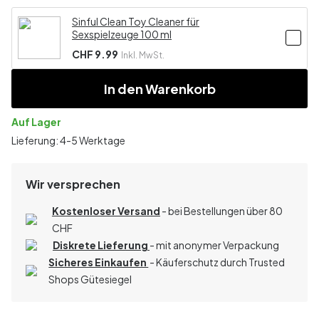
Sinful Clean Toy Cleaner für
Sexspielzeuge 100 ml
CHF 9.99
Inkl. MwSt.
In den Warenkorb
Auf Lager
Lieferung: 4-5 Werktage
Wir versprechen
Kostenloser Versand
- bei Bestellungen über 80
CHF
Diskrete Lieferung
- mit anonymer Verpackung
Sicheres Einkaufen
- Käuferschutz durch Trusted
Shops Gütesiegel