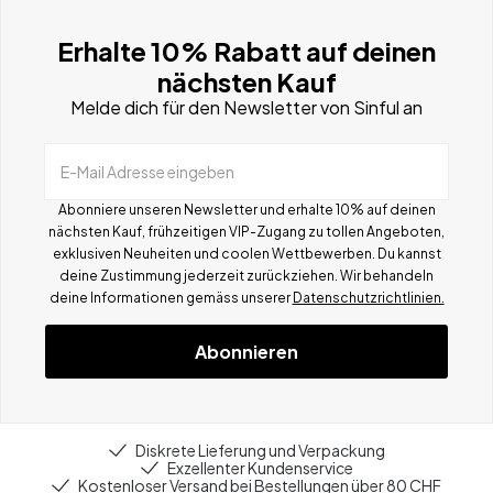
Erhalte 10% Rabatt auf deinen
nächsten Kauf
Melde dich für den Newsletter von Sinful an
E-Mail Adresse eingeben
Abonniere unseren Newsletter und erhalte 10% auf deinen
nächsten Kauf, frühzeitigen VIP-Zugang zu tollen Angeboten,
exklusiven Neuheiten und coolen Wettbewerben.
Du kannst
deine Zustimmung jederzeit zurückziehen. Wir behandeln
deine Informationen gemä
ss
unserer
Datenschutzrichtlinien.
Abonnieren
Diskrete Lieferung und Verpackung
Exzellenter Kundenservice
Kostenloser Versand bei Bestellungen über 80 CHF