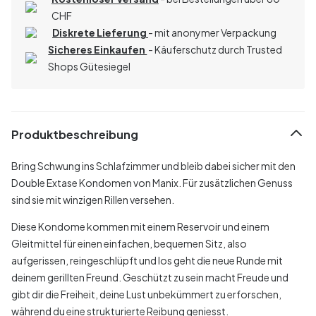
CHF
Diskrete Lieferung
- mit anonymer Verpackung
Sicheres Einkaufen
- Käuferschutz durch Trusted
Shops Gütesiegel
Produktbeschreibung
Bring Schwung ins Schlafzimmer und bleib dabei sicher mit den
Double Extase Kondomen von Manix. Für zusätzlichen Genuss
sind sie mit winzigen Rillen versehen.
Diese Kondome kommen mit einem Reservoir und einem
Gleitmittel für einen einfachen, bequemen Sitz, also
aufgerissen, reingeschlüpft und los geht die neue Runde mit
deinem gerillten Freund. Geschützt zu sein macht Freude und
gibt dir die Freiheit, deine Lust unbekümmert zu erforschen,
während du eine strukturierte Reibung geniesst.