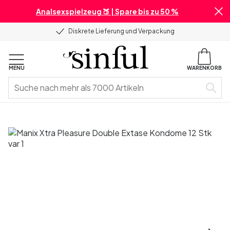
Analsexspielzeug 🍑 | Spare bis zu 50 %
Diskrete Lieferung und Verpackung
MENU
WARENKORB