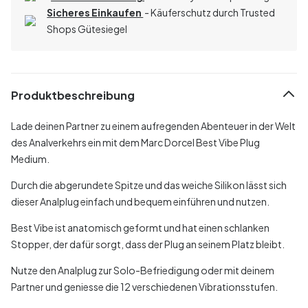
Sicheres Einkaufen
- Käuferschutz durch Trusted
Shops Gütesiegel
Produktbeschreibung
Lade deinen Partner zu einem aufregenden Abenteuer in der Welt
des Analverkehrs ein mit dem Marc Dorcel Best Vibe Plug
Medium.
Durch die abgerundete Spitze und das weiche Silikon lässt sich
dieser Analplug einfach und bequem einführen und nutzen.
Best Vibe ist anatomisch geformt und hat einen schlanken
Stopper, der dafür sorgt, dass der Plug an seinem Platz bleibt.
Nutze den Analplug zur Solo-Befriedigung oder mit deinem
Partner und geniesse die 12 verschiedenen Vibrationsstufen.