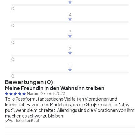
0
4
0
3
0
2
0
1
0
Bewertungen (0)
Meine Freundin in den Wahnsinn treiben
Martin
-
27. oct. 2022
Tolle Passform, fantastische Vielfalt an Vibrationen und
Intensität. Favorit des Mädchens, da die Größe macht es "stay
put", wenn sie mich reitet. Allerdings sind die Vibrationen von ihm
machen es schwer zu bleiben.
Verifizierter Kauf