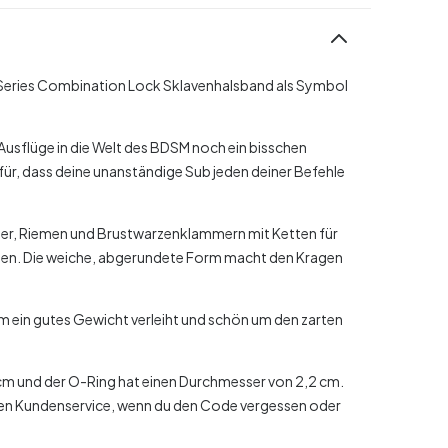
Series Combination Lock Sklavenhalsband als Symbol
Ausflüge in die Welt des BDSM noch ein bisschen
r, dass deine unanständige Sub jeden deiner Befehle
äger, Riemen und Brustwarzenklammern mit Ketten für
igen. Die weiche, abgerundete Form macht den Kragen
hm ein gutes Gewicht verleiht und schön um den zarten
cm und der O-Ring hat einen Durchmesser von 2,2 cm.
en Kundenservice, wenn du den Code vergessen oder