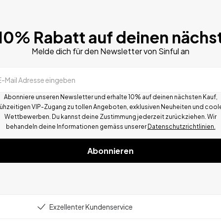
 10% Rabatt auf deinen nächs
Melde dich für den Newsletter von Sinful an
E-Mail Adresse eingeben
Abonniere unseren Newsletter und erhalte 10% auf deinen nächsten Kauf,
rühzeitigen VIP-Zugang zu tollen Angeboten, exklusiven Neuheiten und cool
Wettbewerben.
Du kannst deine Zustimmung jederzeit zurückziehen. Wir
behandeln deine Informationen gemä
ss
unserer
Datenschutzrichtlinien.
Abonnieren
Exzellenter Kundenservice