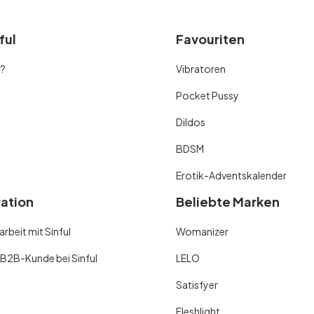
ful
Favouriten
r?
Vibratoren
Pocket Pussy
Dildos
BDSM
Erotik-Adventskalender
ration
Beliebte Marken
beit mit Sinful
Womanizer
 B2B-Kunde bei Sinful
LELO
Satisfyer
Fleshlight