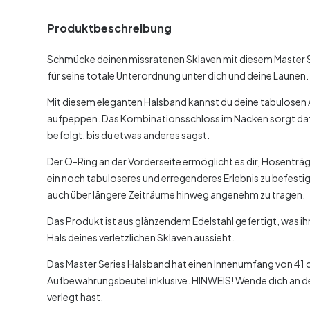
Produktbeschreibung
Schmücke deinen missratenen Sklaven mit diesem Master 
für seine totale Unterordnung unter dich und deine Launen.
Mit diesem eleganten Halsband kannst du deine tabulosen 
aufpeppen. Das Kombinationsschloss im Nacken sorgt dafü
befolgt, bis du etwas anderes sagst.
Der O-Ring an der Vorderseite ermöglicht es dir, Hosentr
ein noch tabuloseres und erregenderes Erlebnis zu befest
auch über längere Zeiträume hinweg angenehm zu tragen.
Das Produkt ist aus glänzendem Edelstahl gefertigt, was i
Hals deines verletzlichen Sklaven aussieht.
Das Master Series Halsband hat einen Innenumfang von 41 
Aufbewahrungsbeutel inklusive.
HINWEIS! Wende dich an d
verlegt hast.