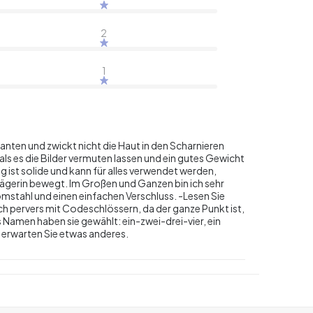
2
1
Kanten und zwickt nicht die Haut in den Scharnieren
 als es die Bilder vermuten lassen und ein gutes Gewicht
ng ist solide und kann für alles verwendet werden,
Trägerin bewegt. Im Großen und Ganzen bin ich sehr
romstahl und einen einfachen Verschluss. -Lesen Sie
ich pervers mit Codeschlössern, da der ganze Punkt ist,
 Namen haben sie gewählt: ein-zwei-drei-vier, ein
s erwarten Sie etwas anderes.