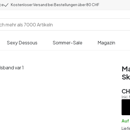
ice
Kostenloser Versand bei Bestellungen über 80 CHF
Sexy Dessous
Sommer-Sale
Magazin
Ma
Sk
CH
Inkl.
Auf
Lief