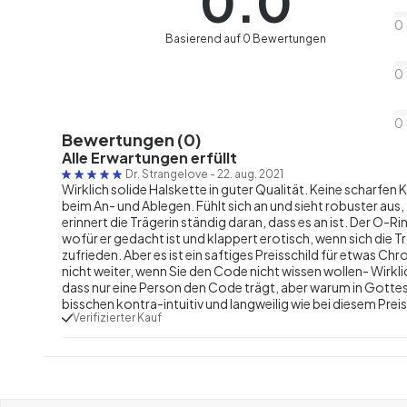
0.0
0
Basierend auf 0 Bewertungen
0
0
Bewertungen (0)
Alle Erwartungen erfüllt
Dr. Strangelove
-
22. aug. 2021
Wirklich solide Halskette in guter Qualität. Keine scharfen 
beim An- und Ablegen. Fühlt sich an und sieht robuster aus,
erinnert die Trägerin ständig daran, dass es an ist. Der O-Ri
wofür er gedacht ist und klappert erotisch, wenn sich die 
zufrieden. Aber es ist ein saftiges Preisschild für etwas Ch
nicht weiter, wenn Sie den Code nicht wissen wollen- Wirkl
dass nur eine Person den Code trägt, aber warum in Gottes
bisschen kontra-intuitiv und langweilig wie bei diesem Prei
Verifizierter Kauf