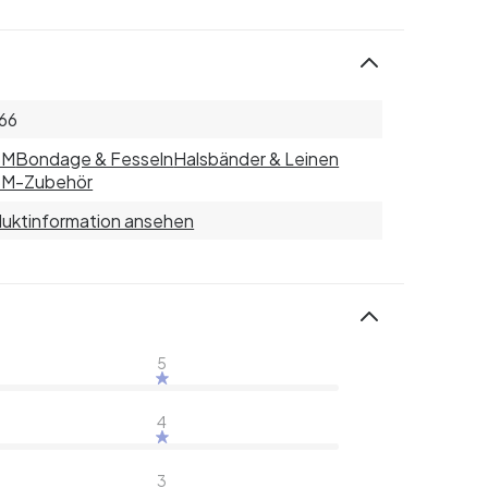
66
SM
Bondage & Fesseln
Halsbänder & Leinen
M-Zubehör
uktinformation ansehen
5
4
3