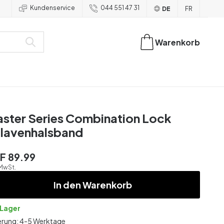
Kundenservice
044 551 47 31
DE
FR
Warenkorb
ster Series Combination Lock
lavenhalsband
F 89.99
 MwSt.
In den Warenkorb
 Lager
erung: 4-5 Werktage