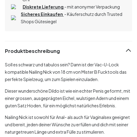
Diskrete Lieferung
- mit anonymer Verpackung
Sicheres Einkaufen
- Käuferschutz durch Trusted
Shops Gütesiegel
Produktbeschreibung
Soll es schwarz und tabulos sein? Dann ist der Vac-U-Lock
kompatible Nailing Nick von 18 cm von Mister B Fucktools das
perfekte Spielzeug, um zum Spielen einzuladen.
Dieser wunderschöne Dildo ist wie ein echter Penis geformt, mit
einer grossen, ausgeprägten Eichel, wulstigen Adern und einem
guten Satz Hoden, für ein möglichst natürliches Erlebnis.
Nailing Nick ist sowohl für Anal- als auch für Vaginalsex geeignet
und bereit, jeden deiner Wünsche zu erfüllen und dich mit seiner
naturgetreuen Länge und extra Fülle zu stimulieren.