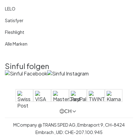
LELO
Satisfyer
Fleshlight
Alle Marken
Sinful folgen
CH
MCompany
@
TRANS SPED AG,
Embraport 9
,
CH-8424
Embrach ,
UID:
CHE-207.100.945