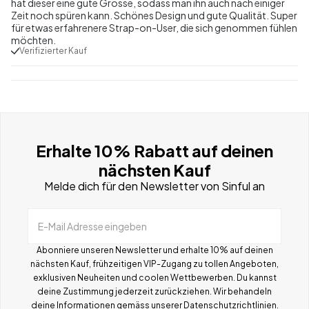
hat dieser eine gute Grösse, sodass man ihn auch nach einiger
Zeit noch spüren kann. Schönes Design und gute Qualität. Super
für etwas erfahrenere Strap-on-User, die sich genommen fühlen
möchten.
Verifizierter Kauf
Erhalte 10% Rabatt auf deinen
nächsten Kauf
Melde dich für den Newsletter von Sinful an
E-Mail Adresse eingeben
Abonniere unseren Newsletter und erhalte 10% auf deinen
nächsten Kauf, frühzeitigen VIP-Zugang zu tollen Angeboten,
exklusiven Neuheiten und coolen Wettbewerben.
Du kannst
deine Zustimmung jederzeit zurückziehen. Wir behandeln
deine Informationen gemä
ss
unserer
Datenschutzrichtlinien.