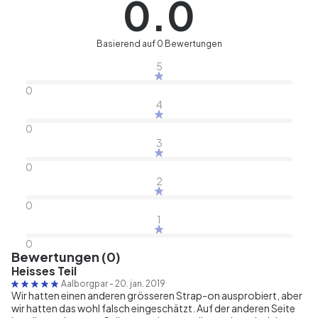
0.0
Basierend auf 0 Bewertungen
5
0
4
0
3
0
2
0
1
0
Bewertungen (0)
Heisses Teil
Aalborgpar
-
20. jan. 2019
Wir hatten einen anderen grösseren Strap-on ausprobiert, aber
wir hatten das wohl falsch eingeschätzt. Auf der anderen Seite