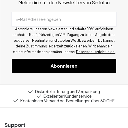
Melde dich für den Newsletter von Sinful an
E-Mail Adresse eingeben
Abonniere unseren Newsletter und erhalte 10% auf deinen
nächsten Kauf, frühzeitigen VIP-Zugang zu tollen Angeboten,
exklusiven Neuheiten und coolen Wettbewerben.
Du kannst
deine Zustimmung jederzeit zurückziehen. Wir behandeln
deine Informationen gemä
ss
unserer
Datenschutzrichtlinien.
Abonnieren
Diskrete Lieferung und Verpackung
Exzellenter Kundenservice
Kostenloser Versand bei Bestellungen über 80 CHF
Support