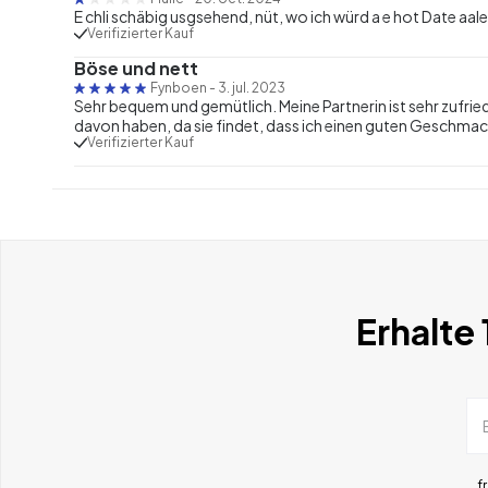
E chli schäbig usgsehend, nüt, wo ich würd a e hot Date aal
Verifizierter Kauf
Böse und nett
Fynboen
-
3. jul. 2023
Sehr bequem und gemütlich. Meine Partnerin ist sehr zufri
davon haben, da sie findet, dass ich einen guten Geschmack
Verifizierter Kauf
Erhalte
f