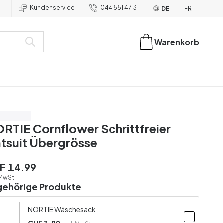
Kundenservice
044 551 47 31
DE
FR
Warenkorb
ür CHF 39
RTIE Cornflower Schrittfreier
tsuit Übergrösse
F 14.99
 MwSt.
gehörige Produkte
NORTIE Wäschesack