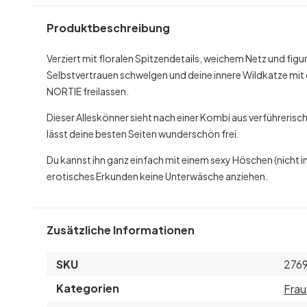
Produktbeschreibung
Verziert mit floralen Spitzendetails, weichem Netz und fi
Selbstvertrauen schwelgen und deine innere Wildkatze mit
NORTIE freilassen.
Dieser Alleskönner sieht nach einer Kombi aus verführeris
lässt deine besten Seiten wunderschön frei.
Du kannst ihn ganz einfach mit einem sexy Höschen (nicht 
erotisches Erkunden keine Unterwäsche anziehen.
Zusätzliche Informationen
SKU
276
Kategorien
Fra