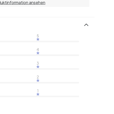
uktinformation ansehen
5
4
3
2
1