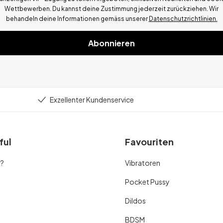
Wettbewerben.
Du kannst deine Zustimmung jederzeit zurückziehen. Wir
behandeln deine Informationen gemä
ss
unserer
Datenschutzrichtlinien.
Abonnieren
Exzellenter Kundenservice
ful
Favouriten
r?
Vibratoren
Pocket Pussy
Dildos
BDSM