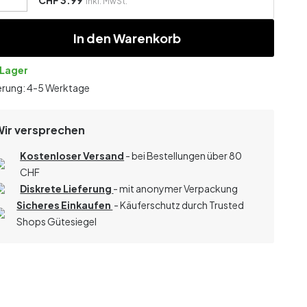
CHF 3.99
Inkl. MwSt.
In den Warenkorb
 Lager
erung: 4-5 Werktage
Wir versprechen
Kostenloser Versand
- bei Bestellungen über 80
CHF
Diskrete Lieferung
- mit anonymer Verpackung
Sicheres Einkaufen
- Käuferschutz durch Trusted
Shops Gütesiegel