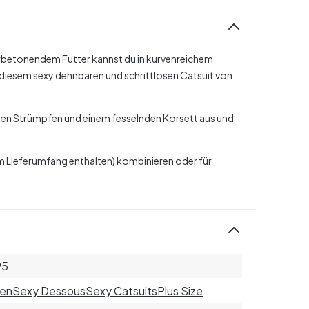
gurbetonendem Futter kannst du in kurvenreichem
 diesem sexy dehnbaren und schrittlosen Catsuit von
chen Strümpfen und einem fesselnden Korsett aus und
im Lieferumfang enthalten) kombinieren oder für
95
uen
Sexy Dessous
Sexy Catsuits
Plus Size