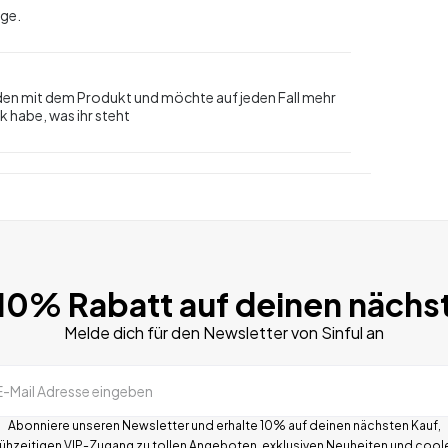
ege.
eden mit dem Produkt und möchte auf jeden Fall mehr
 habe, was ihr steht
 10% Rabatt auf deinen nächs
Melde dich für den Newsletter von Sinful an
E-Mail Adresse eingeben
Abonniere unseren Newsletter und erhalte 10% auf deinen nächsten Kauf,
rühzeitigen VIP-Zugang zu tollen Angeboten, exklusiven Neuheiten und cool