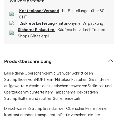
Wir versprechen
Kostenloser Versand
- bei Bestellungen über 80
CHF
Diskrete Lieferung
- mit anonymer Verpackung
Sicheres Einkaufen
- Käuferschutz durch Trusted
Shops Gütesiegel
Produktbeschreibung
Lasse deine Oberschenkel mit Kvan, der Schrittlosen
Strumpfhose von NORTIE, im Mittelpunkt stehen. Sie sind eine
aufgewertete Version der klassischen schwarzen Strümpfe und
überzeugen mit unterteiltem Farbschema, dekorativen
Strumpfhaltern und subtilen Schleifendetails.
Die schwarzen Strümpfe sind an den Oberschenkeln mit einer
kontrastierenden transparenten Partie versehen, die ihre