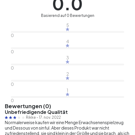
0.0
Basierend auf 0 Bewertungen
5
0
4
0
3
0
2
0
1
0
Bewertungen (0)
Unbefriedigende Qualität
Rikke
-
17. nov. 2022
Normalerweise kaufen wir eine Menge Erwachsenenspielzeug
und Dessous von sinful. Aber dieses Produkt war nicht
zufriedenstellend, sie sind klein in der Größe und sie brach, als ich