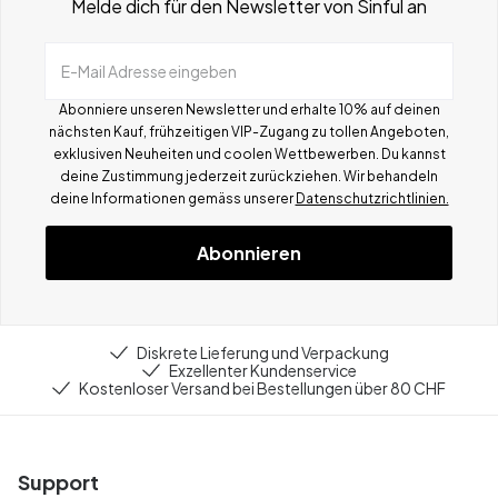
Melde dich für den Newsletter von Sinful an
E-Mail Adresse eingeben
Abonniere unseren Newsletter und erhalte 10% auf deinen
nächsten Kauf, frühzeitigen VIP-Zugang zu tollen Angeboten,
exklusiven Neuheiten und coolen Wettbewerben.
Du kannst
deine Zustimmung jederzeit zurückziehen. Wir behandeln
deine Informationen gemä
ss
unserer
Datenschutzrichtlinien.
Abonnieren
Diskrete Lieferung und Verpackung
Exzellenter Kundenservice
Kostenloser Versand bei Bestellungen über 80 CHF
Support