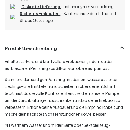
Diskrete Lieferung
- mit anonymer Verpackung
Sicheres Einkaufen
- Käuferschutz durch Trusted
Shops Gütesiegel
Produktbeschreibung
Erhalte stärkere und kraftvollere Erektionen, indem du den
aufblasbaren Penisring aus Silkon von obaie aufpumpst.
Schmiere den seidigen Penisring mit deinem wasserbasierten
Lieblings-Gleitmittel ein und schiebe ihn über deinen Schaft.
Jetzt hast du die volle Kontrolle. Benutze die manuelle Pumpe,
um die Durchblutung einzuschränken und so deine Erektion zu
verbessern. Erhöhe deine Ausdauer und die Empfindlichkeit und
mache dein nächstes Schäferstündchen so viel besser.
Mit warmem Wasser und milder Seife oder Sexspielzeug-