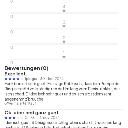
0
4
0
3
0
2
0
1
0
Bewertungen (0)
Exzellent.
Jplogra
-
30. dec. 2024
Funktioniert sehr guet. E einzige Kritik isch, dass bim Pumpe de
Ring sich nöd vollständig um de Umfang vom Penis ufbläst, das
isch schad. D'Idee isch sehr guet und es isch trotzdem sehr
angenehm z'bruuche.
Verifizierter Kauf
Ok, aber ned ganz guet
O....G...
-
6. nov. 2024
Idee isch guet. S Design isch richtig, aber s cha dr Druck ned lang
uushalte. D Schlauch falled eifach ab. Ich hauffe uf öppis