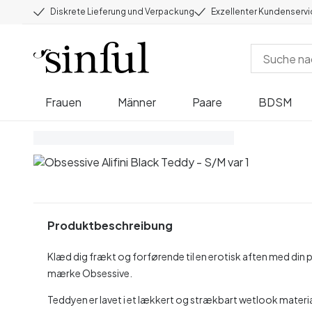
Diskrete Lieferung und Verpackung
Exzellenter Kundenserv
Frauen
Männer
Paare
BDSM
Produktbeschreibung
Klæd dig frækt og forførende til en erotisk aften med din 
mærke Obsessive.
Teddyen er lavet i et lækkert og strækbart wetlook materi