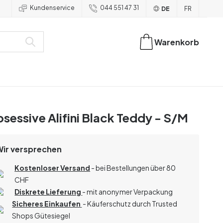
Kundenservice
044 551 47 31
DE
FR
Warenkorb
sessive Alifini Black Teddy - S/M
Wir versprechen
Kostenloser Versand
- bei Bestellungen über 80
CHF
Diskrete Lieferung
- mit anonymer Verpackung
Sicheres Einkaufen
- Käuferschutz durch Trusted
Shops Gütesiegel