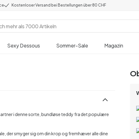
ice
Kostenloser Versand bei Bestellungen über 80 CHF
Sexy Dessous
Sommer-Sale
Magazin
Ob
partner i denne sorte, bundløse teddy fra det populære
ale, der smyger sig om din krop og fremhæver alle dine