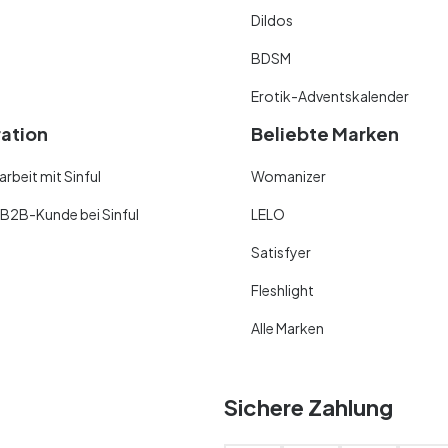
Dildos
BDSM
Erotik-Adventskalender
ration
Beliebte Marken
beit mit Sinful
Womanizer
 B2B-Kunde bei Sinful
LELO
Satisfyer
Fleshlight
Alle Marken
Sichere Zahlung