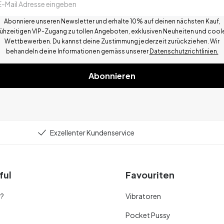
E-Mail Adresse eingeben
Abonniere unseren Newsletter und erhalte 10% auf deinen nächsten Kauf,
rühzeitigen VIP-Zugang zu tollen Angeboten, exklusiven Neuheiten und cool
Wettbewerben.
Du kannst deine Zustimmung jederzeit zurückziehen. Wir
behandeln deine Informationen gemä
ss
unserer
Datenschutzrichtlinien.
Abonnieren
Exzellenter Kundenservice
ful
Favouriten
r?
Vibratoren
Pocket Pussy