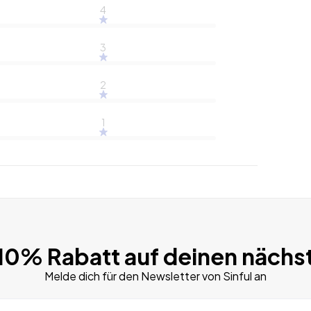
4
3
2
1
 10% Rabatt auf deinen nächs
Melde dich für den Newsletter von Sinful an