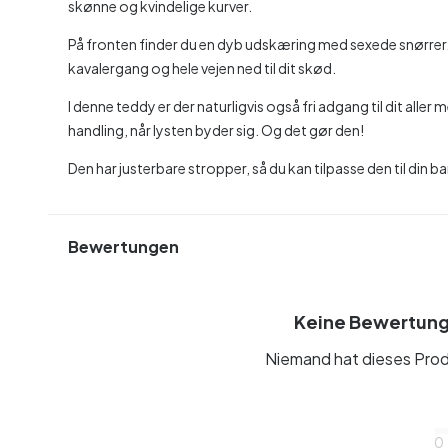
skønne og kvindelige kurver.
På fronten finder du en dyb udskæring med sexede snørrer. D
kavalergang og hele vejen ned til dit skød.
I denne teddy er der naturligvis også fri adgang til dit aller m
handling, når lysten byder sig. Og det gør den!
Den har justerbare stropper, så du kan tilpasse den til din 
Bewertungen
Keine Bewertun
Niemand hat dieses Prod
0