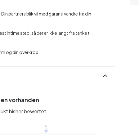
in partners blik vil med garanti vandre fra din
est intime sted, så der er ikke langt fra tanke til
barm og din overkrop.
gen vorhanden
ukt bisher bewertet.
5