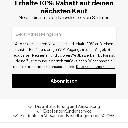
Erhalte 10% Rabatt auf deinen
nächsten Kauf
Melde dich für den Newsletter von Sinful an
E-Mail Adresse eingeben
Abonniere unseren Newsletter und erhalte 10% auf deinen
nächsten Kauf, frühzeitigen VIP-Zugang zu tollen Angeboten,
exklusiven Neuheiten und coolen Wettbewerben.
Du kannst
deine Zustimmung jederzeit zurückziehen. Wir behandeln
deine Informationen gemä
ss
unserer
Datenschutzrichtlinien.
Abonnieren
Diskrete Lieferung und Verpackung
Exzellenter Kundenservice
Kostenloser Versand bei Bestellungen über 80 CHF