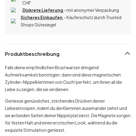
CHF
Diskrete Lieferung
- mit anonymer Verpackung
Sicheres Einkaufen
- Käuferschutz durch Trusted
Shops Gütesiegel
Produktbeschreibung
Falls deine empfindlichen Brustwarzen dringend
Aufmerksamkeit benötigen, dann sind diese magnetischen
Zylinder-Nippelklemmen von Ouch! perfekt, um ihnen all die
Liebe zu zeigen, die sie verdienen.
Geniesse genüssliches, stechendes Drücken deiner
Liebesknospen, indem du die Klemmen auseinander ziehst und
sie an beiden Seiten deiner Nippel platzierst. Die Magnete sorgen
für festen Halt und einen erotischen Look, während du die
exquisite Stimulation geniesst.