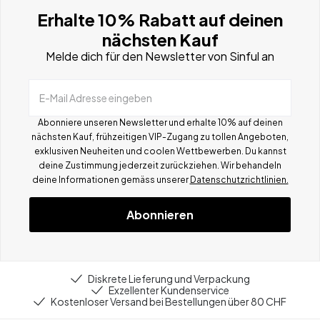
Erhalte 10% Rabatt auf deinen
nächsten Kauf
Melde dich für den Newsletter von Sinful an
E-Mail Adresse eingeben
Abonniere unseren Newsletter und erhalte 10% auf deinen
nächsten Kauf, frühzeitigen VIP-Zugang zu tollen Angeboten,
exklusiven Neuheiten und coolen Wettbewerben.
Du kannst
deine Zustimmung jederzeit zurückziehen. Wir behandeln
deine Informationen gemä
ss
unserer
Datenschutzrichtlinien.
Abonnieren
Diskrete Lieferung und Verpackung
Exzellenter Kundenservice
Kostenloser Versand bei Bestellungen über 80 CHF