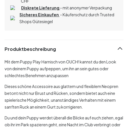
CHF
Diskrete Lieferung
- mit anonymer Verpackung
Sicheres Einkaufen
- Käuferschutz durch Trusted
Shops Gütesiegel
Produktbeschreibung
Mit dem Puppy Play Harnisch von OUCH! kannst du den Look
von deinem Puppy aufpeppen, um ihn an sein gutes oder
schlechtes Benehmen anzupassen
Dieses schöne Accessoire aus glattem und flexiblem Neopren
betont nicht nur Brust und Rücken, sondern bietet auch eine
spielerische Möglichkeit, unanständiges Verhalten mit einem
sanften Ruck an einem Gurt zu korrigieren.
Du und dein Puppy werdet überall die Blicke auf euch ziehen, egal
ob ihr im Park spazieren geht, eine Nacht im Club verbringt oder