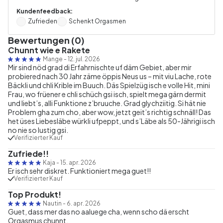
Kundenfeedback:
Zufrieden
Schenkt Orgasmen
Bewertungen (0)
Chunnt wie e Rakete
Mange
-
12. jul. 2026
Mir sind nöd grad di Erfahrnischte uf däm Gebiet, aber mir
probiered nach 30 Jahr zäme öppis Neus us – mit viu Lache, rote
Bäckli und chli Krible im Buuch. Däs Spielzüg isch e volle Hit, mini
Frau, wo früener e chli schüch gsi isch, spielt mega gärn dermit
und liebt’s, alli Funktione z’bruuche. Grad glychziitig. Si hät nie
Problem gha zum cho, aber wow, jetzt geit’s richtig schnäll! Das
het üses Liebesläbe würkli ufpeppt, und s’Läbe als 50-Jährigi isch
no nie so lustig gsi.
Verifizierter Kauf
Zufriede!!
Kaja
-
15. apr. 2026
Er isch sehr diskret. Funktioniert mega guet!!
Verifizierter Kauf
Top Produkt!
Nautin
-
6. apr. 2026
Guet, dass mer das no aaluege cha, wenn scho dä erscht
Orgasmus chunnt.