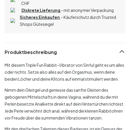
CHF
Diskrete Lieferung
- mit anonymer Verpackung
Sicheres Einkaufen
- Käuferschutz durch Trusted
Shops Gütesiegel
Produktbeschreibung
Mit diesem Triple Fun Rabbit-Vibrator von Sinful geht es um alles
oder nichts. Setze also alles auf den Orgasmus, wenn deine
beiden Löcher und deine Klitoris auf einmal stimuliert werden.
Nimm dein Gleitgel und geniesse das sanfte Gleiten des
gebogenen Mittelschafts in deine Vagina, während du die mit
Perlen besetzte Analkette direkt auf dein Hintertürchen richtest.
Jede Perle verwöhnt dich anal, während die kleinen Rabbitohren
vor Freude über die summenden Vibrationen tanzen.
Mit den dreifachen Talenten dieses Badasses ist ein Genuss der