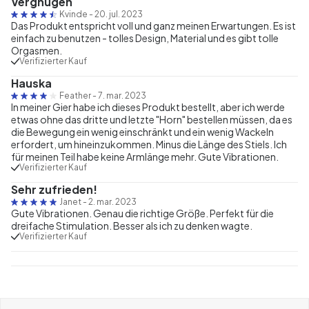
Vergnügen
Kvinde
-
20. jul. 2023
Das Produkt entspricht voll und ganz meinen Erwartungen. Es ist
einfach zu benutzen - tolles Design, Material und es gibt tolle
Orgasmen.
Verifizierter Kauf
Hauska
Feather
-
7. mar. 2023
In meiner Gier habe ich dieses Produkt bestellt, aber ich werde
etwas ohne das dritte und letzte "Horn" bestellen müssen, da es
die Bewegung ein wenig einschränkt und ein wenig Wackeln
erfordert, um hineinzukommen. Minus die Länge des Stiels. Ich
für meinen Teil habe keine Armlänge mehr. Gute Vibrationen.
Verifizierter Kauf
Sehr zufrieden!
Janet
-
2. mar. 2023
Gute Vibrationen. Genau die richtige Größe. Perfekt für die
dreifache Stimulation. Besser als ich zu denken wagte.
Verifizierter Kauf