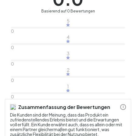
Basierend auf 0 Bewertungen
5
0
4
0
3
0
2
0
1
0
Zusammenfassung der Bewertungen
i
Die Kunden sind der Meinung, dass das Produkt ein
zufriedenstellendes Erlebnis bietet und die Erwartungen
voll erfüllt. Ein Kunde erwähnt auch, dass es allein oder mit
einem Partner gleichermaßen gut funktioniert, was
zusätzliche Flexibilität bei der Nutzung bietet.