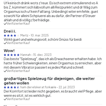
Uf keinisch dränk wots z'reue. Es isch extrem stimulierend vo A
bis Z, kümmert sich liäbvoll um alli Reizpunkkt und dr Wäg zum
Orgasmus isch uf kein Fall lang. Unbedingt witer emfehle, guet
sowohl für alleini Schpiuerei als au dafür, din Partner d'Steuer
ahlah und di völlig z'befriädige.
Verifizierter Kauf
Drei i i.
Mertz
-
10. mar. 2025
Wirkli guet und wirkungsvoll, schöni Gnüss für beidi
Verifizierter Kauf
Wow!
Hannah
-
15. dec. 2023
Das beste "Spielzeug", das ich als Erwachsener erhalten habe. Ich
hatte früher Schwierigkeiten, einen Orgasmus zu erreichen, aber
mit diesem Vibrator passiert es jedes Mal und schnell.
Verifizierter Kauf
großartiges Spielzeug für diejenigen, die weiter
gehen wollen
ham der elsker at forkæle
-
22. jul. 2023
Der Komfort ist leider nicht gegeben, es braucht viel Pflege, aber
wenn es sitzt, ist es wirklich gut.
Verifizierter Kauf