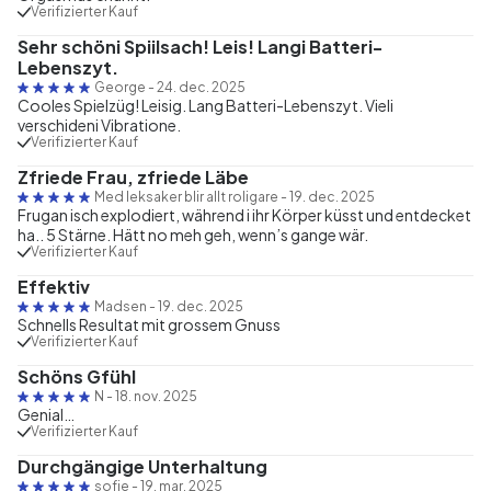
Verifizierter Kauf
Sehr schöni Spiilsach! Leis! Langi Batteri-
Lebenszyt.
George
-
24. dec. 2025
Cooles Spielzüg! Leisig. Lang Batteri-Lebenszyt. Vieli
verschideni Vibratione.
Verifizierter Kauf
Zfriede Frau, zfriede Läbe
Med leksaker blir allt roligare
-
19. dec. 2025
Frugan isch explodiert, während i ihr Körper küsst und entdecket
ha.. 5 Stärne. Hätt no meh geh, wenn’s gange wär.
Verifizierter Kauf
Effektiv
Madsen
-
19. dec. 2025
Schnells Resultat mit grossem Gnuss
Verifizierter Kauf
Schöns Gfühl
N
-
18. nov. 2025
Genial…
Verifizierter Kauf
Durchgängige Unterhaltung
sofie
-
19. mar. 2025