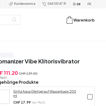
Kundenservice
044 551 47 31
DE
FR
Warenkorb
are 20%
manizer Vibe Klitorisvibrator
F 111.20
CHF 139.00
 MwSt.
gehörige Produkte
Sinful Aqua Gleitgel auf Wasserbasis 200
ml
CHF 17.99
Inkl. MwSt.