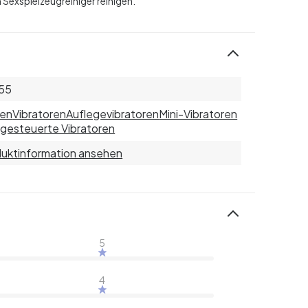
Sexspielzeugreiniger reinigen.
55
uen
Vibratoren
Auflegevibratoren
Mini-Vibratoren
gesteuerte Vibratoren
uktinformation ansehen
5
4