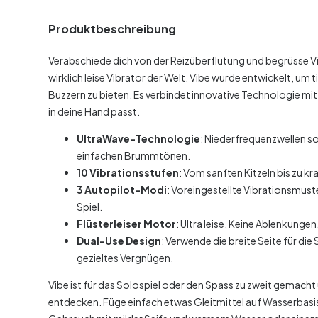
Produktbeschreibung
Verabschiede dich von der Reizüberflutung und begrüsse V
wirklich leise Vibrator der Welt. Vibe wurde entwickelt, um 
Buzzern zu bieten. Es verbindet innovative Technologie mit
in deine Hand passt.
UltraWave-Technologie
: Niederfrequenzwellen so
einfachen Brummtönen.
10 Vibrationsstufen
: Vom sanften Kitzeln bis zu kr
3 Autopilot-Modi
: Voreingestellte Vibrationsmuster
Spiel.
Flüsterleiser Motor
: Ultra leise. Keine Ablenkunge
Dual-Use Design
: Verwende die breite Seite für di
gezieltes Vergnügen.
Vibe ist für das Solospiel oder den Spass zu zweit gemacht u
entdecken. Füge einfach etwas Gleitmittel auf Wasserbasi