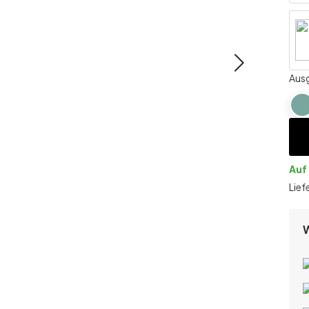
Ausg
Auf
Lief