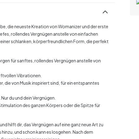
ibe, die neueste Kreation von Womanizer und der erste
tiefes, rollendes Vergnügen anstelle von einfachen
 einer schlanken, körperfreundlichen Form, die perfekt
rgen für sanftes, rollendes Vergnügen anstelle von
aftvollen Vibrationen.
, die von Musik inspiriert sind, für ein entspanntes
n. Nur du und dein Vergnügen.
e Stimulation des ganzen Körpers oder die Spitze für
nd hilft dir, das Vergnügen auf eine ganz neue Art zu
s hinzu, und schon kann es losgehen. Nach dem