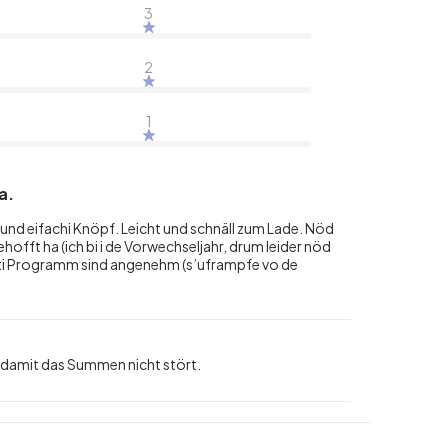
3
2
1
a.
und eifachi Knöpf. Leicht und schnäll zum Lade. Nöd
ehofft ha (ich bi i de Vorwechseljahr, drum leider nöd
rti Programm sind angenehm (s’uframpfe vo de
, damit das Summen nicht stört.