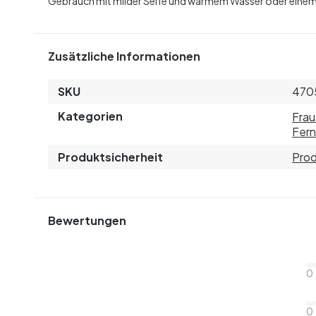
Gebrauch mit milder Seife und warmem Wasser oder einem 
Zusätzliche Informationen
SKU
470
Kategorien
Fra
Fern
Produktsicherheit
Prod
Bewertungen
0
0