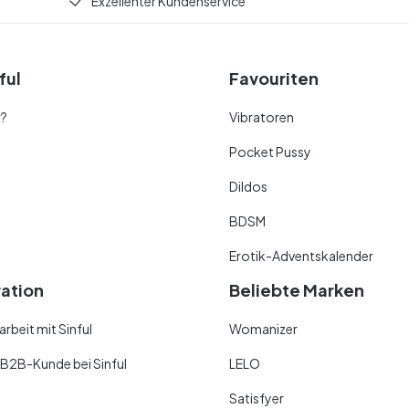
Exzellenter Kundenservice
ful
Favouriten
r?
Vibratoren
Pocket Pussy
Dildos
BDSM
Erotik-Adventskalender
ration
Beliebte Marken
beit mit Sinful
Womanizer
 B2B-Kunde bei Sinful
LELO
Satisfyer