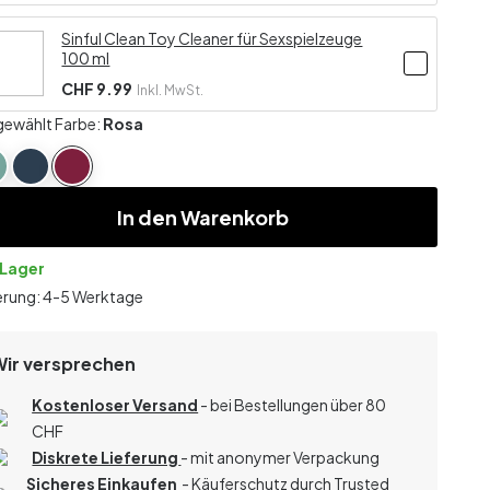
Sinful Clean Toy Cleaner für Sexspielzeuge
100 ml
CHF 9.99
Inkl. MwSt.
ewählt Farbe:
Rosa
In den Warenkorb
 Lager
erung: 4-5 Werktage
Wir versprechen
Kostenloser Versand
- bei Bestellungen über 80
CHF
Diskrete Lieferung
- mit anonymer Verpackung
Sicheres Einkaufen
- Käuferschutz durch Trusted