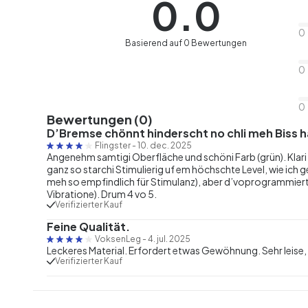
0.0
0
Basierend auf 0 Bewertungen
0
0
Bewertungen (0)
D’Bremse chönnt hinderscht no chli meh Biss h
Flingster
-
10. dec. 2025
Angenehm samtigi Oberfläche und schöni Farb (grün). Klari 
ganz so starchi Stimulierig uf em höchschte Level, wie ich g
meh so empfindlich für Stimulanz), aber d’voprogrammie
Vibratione). Drum 4 vo 5.
Verifizierter Kauf
Feine Qualität.
VoksenLeg
-
4. jul. 2025
Leckeres Material. Erfordert etwas Gewöhnung. Sehr leise
Verifizierter Kauf