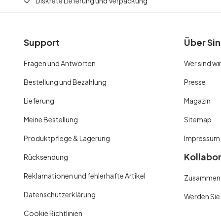
Diskrete Lieferung und Verpackung
Support
Über Sin
Fragen und Antworten
Wer sind wi
Bestellung und Bezahlung
Presse
Lieferung
Magazin
Meine Bestellung
Sitemap
Produktpflege & Lagerung
Impressum
Kollabo
Rücksendung
Reklamationen und fehlerhafte Artikel
Zusammenar
Datenschutzerklärung
Werden Sie
Cookie Richtlinien