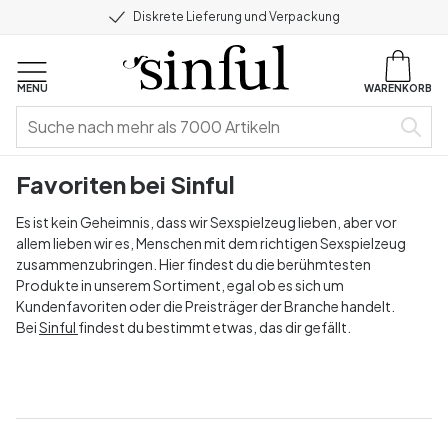
Diskrete Lieferung und Verpackung
MENU
WARENKORB
Favoriten bei Sinful
Es ist kein Geheimnis, dass wir Sexspielzeug lieben, aber vor
allem lieben wir es, Menschen mit dem richtigen Sexspielzeug
zusammenzubringen. Hier findest du die berühmtesten
Produkte in unserem Sortiment, egal ob es sich um
Kundenfavoriten oder die Preisträger der Branche handelt.
Bei
Sinful
findest du bestimmt etwas, das dir gefällt.