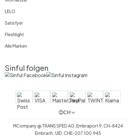
LELO
Satisfyer
Fleshlight
Alle Marken
Sinful folgen
CH
MCompany
@
TRANS SPED AG,
Embraport 9
,
CH-8424
Embrach ,
UID:
CHE-207.100.945