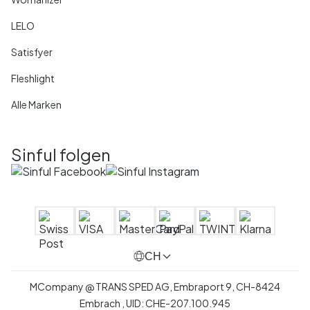
LELO
Satisfyer
Fleshlight
Alle Marken
Sinful folgen
CH
MCompany
@
TRANS SPED AG,
Embraport 9
,
CH-8424
Embrach ,
UID:
CHE-207.100.945