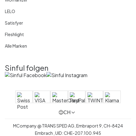
LELO
Satisfyer
Fleshlight
Alle Marken
Sinful folgen
CH
MCompany
@
TRANS SPED AG,
Embraport 9
,
CH-8424
Embrach ,
UID:
CHE-207.100.945