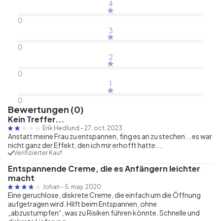
4
0
3
0
2
0
1
0
Bewertungen (0)
Kein Treffer...
Erik Hedlund
-
27. oct. 2023
Anstatt meine Frau zu entspannen, fing es an zu stechen... es war
nicht ganz der Effekt, den ich mir erhofft hatte....
Verifizierter Kauf
Entspannende Creme, die es Anfängern leichter
macht
Johan
-
5. may. 2020
Eine geruchlose, diskrete Creme, die einfach um die Öffnung
aufgetragen wird. Hilft beim Entspannen, ohne
„abzustumpfen“, was zu Risiken führen könnte. Schnelle und