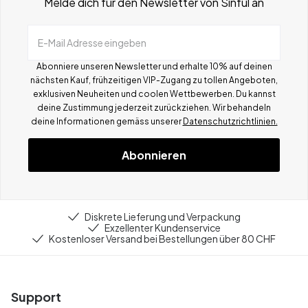
Melde dich für den Newsletter von Sinful an
E-Mail Adresse eingeben
Abonniere unseren Newsletter und erhalte 10% auf deinen
nächsten Kauf, frühzeitigen VIP-Zugang zu tollen Angeboten,
exklusiven Neuheiten und coolen Wettbewerben.
Du kannst
deine Zustimmung jederzeit zurückziehen. Wir behandeln
deine Informationen gemä
ss
unserer
Datenschutzrichtlinien.
Abonnieren
Diskrete Lieferung und Verpackung
Exzellenter Kundenservice
Kostenloser Versand bei Bestellungen über 80 CHF
Support