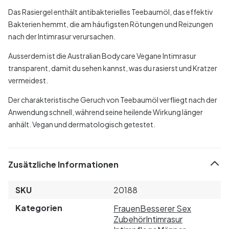
Das Rasiergel enthält antibakterielles Teebaumöl, das effektiv
Bakterien hemmt, die am häufigsten Rötungen und Reizungen
nach der Intimrasur verursachen.
Ausserdem ist die Australian Bodycare Vegane Intimrasur
transparent, damit du sehen kannst, was du rasierst und Kratzer
vermeidest.
Der charakteristische Geruch von Teebaumöl verfliegt nach der
Anwendung schnell, während seine heilende Wirkung länger
anhält. Vegan und dermatologisch getestet.
Zusätzliche Informationen
SKU
20188
Kategorien
Frauen
Besserer Sex
Zubehör
Intimrasur