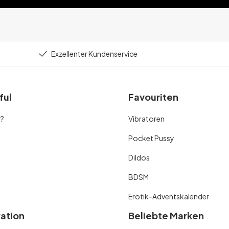
Exzellenter Kundenservice
ful
Favouriten
r?
Vibratoren
Pocket Pussy
Dildos
BDSM
Erotik-Adventskalender
ration
Beliebte Marken