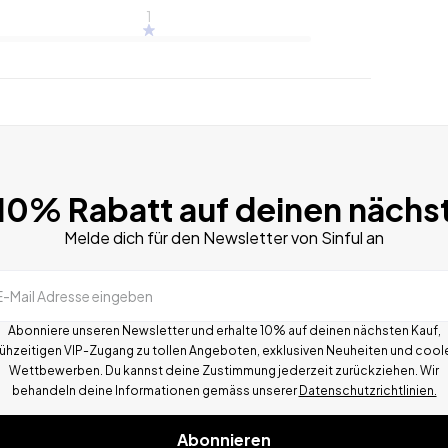
1
 10% Rabatt auf deinen nächs
Melde dich für den Newsletter von Sinful an
E-Mail Adresse eingeben
Abonniere unseren Newsletter und erhalte 10% auf deinen nächsten Kauf,
rühzeitigen VIP-Zugang zu tollen Angeboten, exklusiven Neuheiten und cool
Wettbewerben.
Du kannst deine Zustimmung jederzeit zurückziehen. Wir
behandeln deine Informationen gemä
ss
unserer
Datenschutzrichtlinien.
Abonnieren