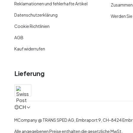
Reklamationen und fehlerhafte Artikel
Zusammenar
Datenschutzerklärung
Werden Sie
Cookie Richtlinien
AGB
Kauf widerrufen
Lieferung
CH
MCompany
@
TRANS SPED AG,
Embraport 9
,
CH-8424 Embra
Alle angegebenen Preise enthalten die gesetzliche MwSt.