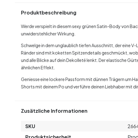
Produktbeschreibung
Werde verspielt in diesem sexy grünen Satin-Body von Bac
unwiderstehlicher Wirkung.
Schwelge in dem unglaublich tiefen Ausschnitt, der eine V-L
Ränder sind mit koketten Spitzendetails geschmückt, wobe
und alle Blicke auf dein Dekolleté lenkt. Der elastische Gür
ähnlichen Effekt.
Geniesse eine lockere Passform mit dünnen Trägern um Hal
Shorts mit deinem Po und verführe deinen Liebhaber mit
Zusätzliche Informationen
SKU
266
Produktsicherheit
Prod