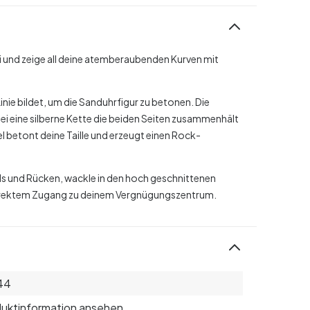
i und zeige all deine atemberaubenden Kurven mit
inie bildet, um die Sanduhrfigur zu betonen. Die
i eine silberne Kette die beiden Seiten zusammenhält
tel betont deine Taille und erzeugt einen Rock-
s und Rücken, wackle in den hoch geschnittenen
 direktem Zugang zu deinem Vergnügungszentrum.
44
uktinformation ansehen