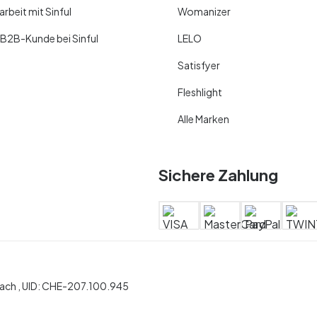
beit mit Sinful
Womanizer
 B2B-Kunde bei Sinful
LELO
Satisfyer
Fleshlight
Alle Marken
Sichere Zahlung
ch ,
UID:
CHE-207.100.945