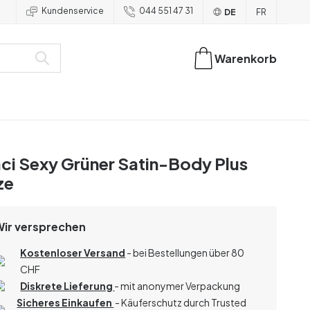
Kundenservice
044 551 47 31
DE
FR
Warenkorb
ci Sexy Grüner Satin-Body Plus
ze
Wir versprechen
Kostenloser Versand
- bei Bestellungen über 80
CHF
Diskrete Lieferung
- mit anonymer Verpackung
Sicheres Einkaufen
- Käuferschutz durch Trusted