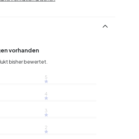
gen vorhanden
ukt bisher bewertet.
5
4
3
2