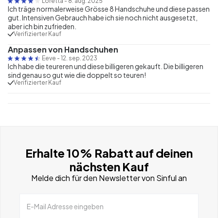
Loretta
-
8. aug. 2025
Ich träge normalerweise Grösse 8 Handschuhe und diese passen
gut. Intensiven Gebrauch habe ich sie noch nicht ausgesetzt,
aber ich bin zufrieden.
Verifizierter Kauf
Anpassen von Handschuhen
Eeve
-
12. sep. 2023
Ich habe die teureren und diese billigeren gekauft. Die billigeren
sind genau so gut wie die doppelt so teuren!
Verifizierter Kauf
Erhalte 10% Rabatt auf deinen
nächsten Kauf
Melde dich für den Newsletter von Sinful an
E-Mail Adresse eingeben