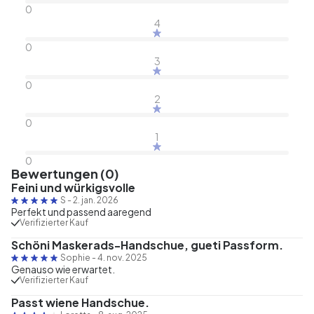
0
4
0
3
0
2
0
1
0
Bewertungen (0)
Feini und würkigsvolle
S
-
2. jan. 2026
Perfekt und passend aaregend
Verifizierter Kauf
Schöni Maskerads-Handschue, gueti Passform.
Sophie
-
4. nov. 2025
Genauso wie erwartet.
Verifizierter Kauf
Passt wiene Handschue.