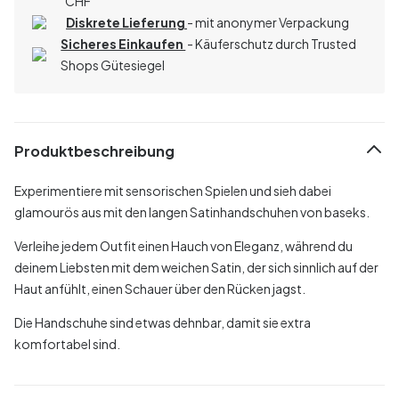
CHF
Diskrete Lieferung
- mit anonymer Verpackung
Sicheres Einkaufen
- Käuferschutz durch Trusted
Shops Gütesiegel
Produktbeschreibung
Experimentiere mit sensorischen Spielen und sieh dabei
glamourös aus mit den langen Satinhandschuhen von baseks.
Verleihe jedem Outfit einen Hauch von Eleganz, während du
deinem Liebsten mit dem weichen Satin, der sich sinnlich auf der
Haut anfühlt, einen Schauer über den Rücken jagst.
Die Handschuhe sind etwas dehnbar, damit sie extra
komfortabel sind.