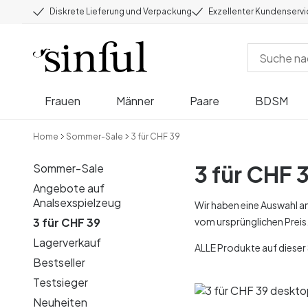
Diskrete Lieferung und Verpackung
Exzellenter Kundenserv
Frauen
Männer
Paare
BDSM
Home
Sommer-Sale
3 für CHF 39
3 für CHF 
Sommer-Sale
Angebote auf
Analsexspielzeug
Wir haben eine Auswahl a
3 für CHF 39
vom ursprünglichen Preis
Lagerverkauf
ALLE Produkte auf dieser 
Bestseller
Testsieger
Neuheiten