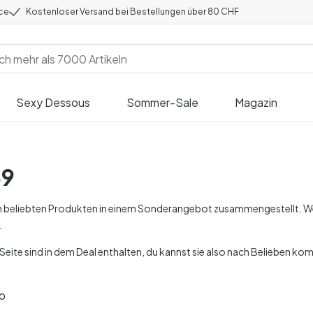
ice
Kostenloser Versand bei Bestellungen über 80 CHF
Sexy Dessous
Sommer-Sale
Magazin
39
n beliebten Produkten in einem Sonderangebot zusammengestellt. Wenn
.
Seite sind in dem Deal enthalten, du kannst sie also nach Belieben kom