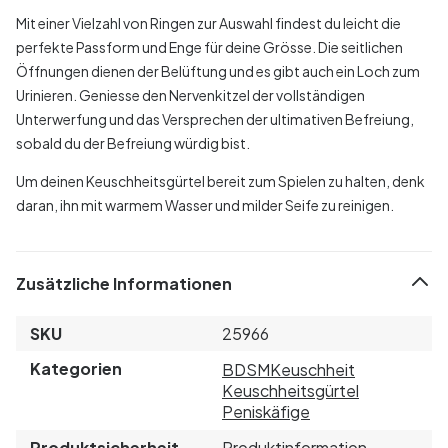
Mit einer Vielzahl von Ringen zur Auswahl findest du leicht die
perfekte Passform und Enge für deine Grösse. Die seitlichen
Öffnungen dienen der Belüftung und es gibt auch ein Loch zum
Urinieren. Geniesse den Nervenkitzel der vollständigen
Unterwerfung und das Versprechen der ultimativen Befreiung,
sobald du der Befreiung würdig bist.
Um deinen Keuschheitsgürtel bereit zum Spielen zu halten, denk
daran, ihn mit warmem Wasser und milder Seife zu reinigen.
Zusätzliche Informationen
SKU
25966
Kategorien
BDSM
Keuschheit
Keuschheitsgürtel
Peniskäfige
Produktsicherheit
Produktinformation