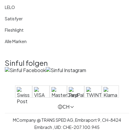
LELO
Satisfyer
Fleshlight
Alle Marken
Sinful folgen
CH
MCompany
@
TRANS SPED AG,
Embraport 9
,
CH-8424
Embrach ,
UID:
CHE-207.100.945