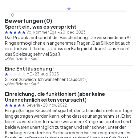
1
0
Bewertungen (0)
Sperrt ein, was es verspricht
VollkommenEgal
-
20. dec. 2023
Das Produkt entspricht der Beschreibung. Die verschiedenen A-
Ringe ermöglichen ein angenehmes Tragen. Das Silikon ist auch
ein stückweit flexibel, sodass der Käfig nicht drückt. Uns macht
das Spielzeug sehr viel Spaß.
Verifizierter Kauf
Eine Enttäuschung!
ME
-
23. aug. 2023
Silikon zu weich. Ich war sehr enttäuscht:(
Verifizierter Kauf
Einreichung, die funktioniert (aber keine
Unannehmlichkeiten verursacht)
Severin
-
28. nov. 2022
Ein großartiger Keuschheitsgürtel, der tatsächlich mehrere Tage
lang getragen werden kann, ohne dass es unangenehm ist. Er ist
leicht zu verstellen. Ich habe zwei andere Käfige ausprobiert und
beide waren unerträglich zu tragen und sehr schwer, unter der
Kleidung zu verstecken. Sie bekommen hier ein mega perverses
Produkt. Ihr Partner (oder jemand anderes) kann den Schlüssel