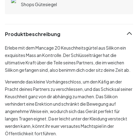
Shops Gütesiegel
Produktbeschreibung
Erlebe mit dem Mancage 20 Keuschheitsgürtel aus Silikon ein
exquisites Mass an Kontrolle. Der Schlüsselträger hat die
ultimative Kraft über die Teile seines Partners, die im weichen
Silikon gefangen sind, also benimm dich oder sitz deine Zeit ab.
Verwende das kleine Vorhängeschloss, um den Käfig an der
Pracht deines Partners zu verschliessen, und das Schicksal seiner
Keuschheit ganz von dir abhängig zu machen. Das Silikon
verhindert eine Erektion und schränkt die Bewegung auf
angenehme Weise ein, wodurch sich das Gerät perfekt für
langes Tragen eignet. Da er leicht unter der Kleidung versteckt
werden kann, könnt ihr euer versautes Machtspiel in der
Öffentlichkeit fortführen.