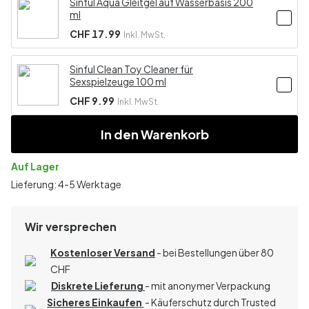
Sinful Aqua Gleitgel auf Wasserbasis 200
ml
CHF 17.99
Inkl. MwSt.
Sinful Clean Toy Cleaner für
Sexspielzeuge 100 ml
CHF 9.99
Inkl. MwSt.
In den Warenkorb
Auf Lager
Lieferung: 4-5 Werktage
Wir versprechen
Kostenloser Versand
- bei Bestellungen über 80
CHF
Diskrete Lieferung
- mit anonymer Verpackung
Sicheres Einkaufen
- Käuferschutz durch Trusted