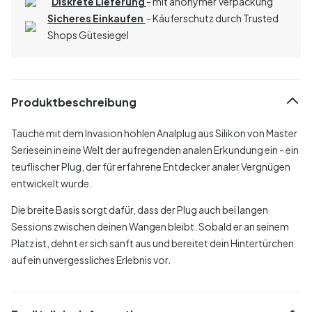
Diskrete Lieferung
- mit anonymer Verpackung
Sicheres Einkaufen
- Käuferschutz durch Trusted
Shops Gütesiegel
Produktbeschreibung
Tauche mit dem Invasion hohlen Analplug aus Silikon von Master
Seriesein in eine Welt der aufregenden analen Erkundung ein - ein
teuflischer Plug, der für erfahrene Entdecker analer Vergnügen
entwickelt wurde.
Die breite Basis sorgt dafür, dass der Plug auch bei langen
Sessions zwischen deinen Wangen bleibt. Sobald er an seinem
Platz ist, dehnt er sich sanft aus und bereitet dein Hintertürchen
auf ein unvergessliches Erlebnis vor.