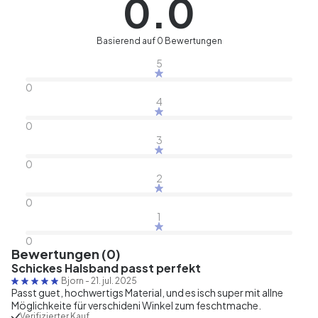
0.0
Basierend auf 0 Bewertungen
5
0
4
0
3
0
2
0
1
0
Bewertungen (0)
Schickes Halsband passt perfekt
Bjorn
-
21. jul. 2025
Passt guet, hochwertigs Material, und es isch super mit allne
Möglichkeite für verschideni Winkel zum feschtmache.
Verifizierter Kauf