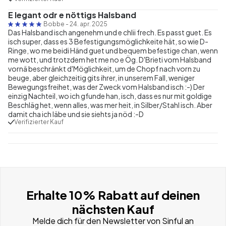
E legant odr e nöttigs Halsband
Bobbe
-
24. apr. 2025
Das Halsband isch angenehm und e chlii frech. Es passt guet. Es
isch super, dass es 3 Befestigungsmöglichkeite hät, so wie D-
Ringe, wo me beidi Händ guet und bequem befestige chan, wenn
me wott, und trotzdem het me no e Ög. D'Brieti vom Halsband
vornä beschränkt d'Möglichkeit, um de Chopf nach vorn zu
beuge, aber gleichzeitig gits ihrer, in unserem Fall, weniger
Bewegungsfreihet, was der Zweck vom Halsband isch :-) Der
einzig Nachteil, wo ich gfunde han, isch, dass es nur mit goldige
Beschläg het, wenn alles, was mer heit, in Silber/Stahl isch. Aber
damit cha ich läbe und sie siehts ja nöd :-D
Verifizierter Kauf
Erhalte 10% Rabatt auf deinen
nächsten Kauf
Melde dich für den Newsletter von Sinful an