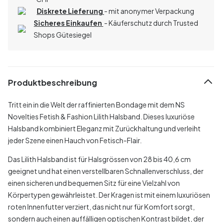
Diskrete Lieferung
- mit anonymer Verpackung
Sicheres Einkaufen
- Käuferschutz durch Trusted
Shops Gütesiegel
Produktbeschreibung
Tritt ein in die Welt der raffinierten Bondage mit dem NS
Novelties Fetish & Fashion Lilith Halsband. Dieses luxuriöse
Halsband kombiniert Eleganz mit Zurückhaltung und verleiht
jeder Szene einen Hauch von Fetisch-Flair.
Das Lilith Halsband ist für Halsgrössen von 28 bis 40,6 cm
geeignet und hat einen verstellbaren Schnallenverschluss, der
einen sicheren und bequemen Sitz für eine Vielzahl von
Körpertypen gewährleistet. Der Kragen ist mit einem luxuriösen
roten Innenfutter verziert, das nicht nur für Komfort sorgt,
sondern auch einen auffälligen optischen Kontrast bildet, der