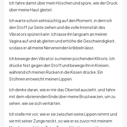
Ich fahre damit über mein Höschen und spüre, wie der Druck
über meine Haut gleitet.
Ich warte schon sehnsüchtig auf den Moment, in dem ich
den Stoff zur Seite ziehen und die volle Intensität des
Vibrators spüren kann. Ich lasse ihn langsam an meiner
Vagina auf und ab gleiten und erhöhe die Geschwindigkeit,
sodass er all meine Nervenenden kribbeln lässt.
Ich bewege den Vibrator zu meiner pochenden Klitoris. Ich
drücke fest gegen den Stoff und bewege ihn in Kreisen,
während ich meinen Rücken in die Kissen drücke. Ein
Stöhnen entweicht meinen Lippen.
Ich denke daran, wie er mir das Oberteil auszieht, und fahre
mit dem vibrierenden Ende über meine Brustwarzen, um zu
sehen, wie sie sich verhärten.
Ich stelle mir vor, wie er sie zwischen seine Lippen nimmt und
sie mit seiner Zunge neckt, so wie er es zuvor mit meinem