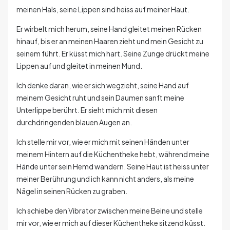
meinen Hals, seine Lippen sind heiss auf meiner Haut.
Er wirbelt mich herum, seine Hand gleitet meinen Rücken
hinauf, bis er an meinen Haaren zieht und mein Gesicht zu
seinem führt. Er küsst mich hart. Seine Zunge drückt meine
Lippen auf und gleitet in meinen Mund.
Ich denke daran, wie er sich wegzieht, seine Hand auf
meinem Gesicht ruht und sein Daumen sanft meine
Unterlippe berührt. Er sieht mich mit diesen
durchdringenden blauen Augen an.
Ich stelle mir vor, wie er mich mit seinen Händen unter
meinem Hintern auf die Küchentheke hebt, während meine
Hände unter sein Hemd wandern. Seine Haut ist heiss unter
meiner Berührung und ich kann nicht anders, als meine
Nägel in seinen Rücken zu graben.
Ich schiebe den Vibrator zwischen meine Beine und stelle
mir vor, wie er mich auf dieser Küchentheke sitzend küsst.