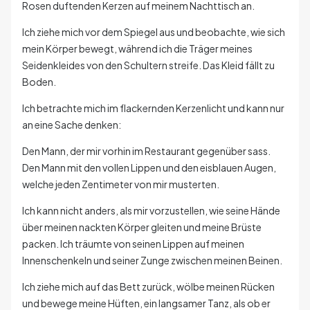
Rosen duftenden Kerzen auf meinem Nachttisch an.
Ich ziehe mich vor dem Spiegel aus und beobachte, wie sich
mein Körper bewegt, während ich die Träger meines
Seidenkleides von den Schultern streife. Das Kleid fällt zu
Boden.
Ich betrachte mich im flackernden Kerzenlicht und kann nur
an eine Sache denken:
Den Mann, der mir vorhin im Restaurant gegenüber sass.
Den Mann mit den vollen Lippen und den eisblauen Augen,
welche jeden Zentimeter von mir musterten.
Ich kann nicht anders, als mir vorzustellen, wie seine Hände
über meinen nackten Körper gleiten und meine Brüste
packen. Ich träumte von seinen Lippen auf meinen
Innenschenkeln und seiner Zunge zwischen meinen Beinen.
Ich ziehe mich auf das Bett zurück, wölbe meinen Rücken
und bewege meine Hüften, ein langsamer Tanz, als ob er