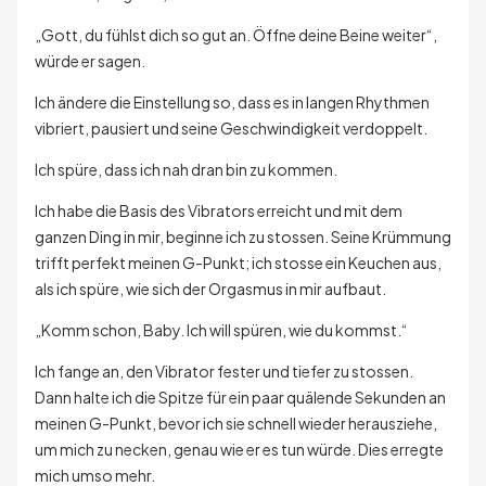
„Gott, du fühlst dich so gut an. Öffne deine Beine weiter“,
würde er sagen.
Ich ändere die Einstellung so, dass es in langen Rhythmen
vibriert, pausiert und seine Geschwindigkeit verdoppelt.
Ich spüre, dass ich nah dran bin zu kommen.
Ich habe die Basis des Vibrators erreicht und mit dem
ganzen Ding in mir, beginne ich zu stossen. Seine Krümmung
trifft perfekt meinen G-Punkt; ich stosse ein Keuchen aus,
als ich spüre, wie sich der Orgasmus in mir aufbaut.
„Komm schon, Baby. Ich will spüren, wie du kommst.“
Ich fange an, den Vibrator fester und tiefer zu stossen.
Dann halte ich die Spitze für ein paar quälende Sekunden an
meinen G-Punkt, bevor ich sie schnell wieder herausziehe,
um mich zu necken, genau wie er es tun würde. Dies erregte
mich umso mehr.