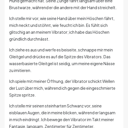
Mund gemacht hat. Seine Zunge fährt langsam über eine
Brustwarze, während er die andere mit der Hand streichelt.
Ich stelle mir vor, wie seine Hand über mein Höschen fährt,
mich neckt und stöhnt, wie feucht ich bin. Es fühlt sich
glitschig an an meinem Vibrator; ich habe das Höschen
gründlich durchnässt.
Ich ziehe es aus und werfe es beiseite, schnappe mir mein
Gleitgel und drücke es auf die Spitze des Vibrators. Das
wasserbasierte Gleitgel ist seidig, um meine eigene Nässe
zu imitieren.
Ich spiele mit meiner Öffnung, der Vibrator schickt Wellen
der Lust über mich, während ich gegen die eingeschmierte
Spitze spritze.
Ich stelle mir seinen steinharten Schwanz vor, seine
eisblauen Augen, die in meine blicken, während er langsam
in mich eindringt. Ich bewege den Vibrator im Takt meiner
Fantasie, langsam, Zentimeter für Zentimeter.