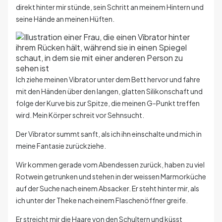
direkt hinter mir stünde, sein Schritt an meinem Hintern und
seine Hände an meinen Hüften.
Ich ziehe meinen Vibrator unter dem Bett hervor und fahre
mit den Händen über den langen, glatten Silikonschaft und
folge der Kurve bis zur Spitze, die meinen G-Punkt treffen
wird. Mein Körper schreit vor Sehnsucht.
Der Vibrator summt sanft, als ich ihn einschalte und mich in
meine Fantasie zurückziehe.
Wir kommen gerade vom Abendessen zurück, haben zu viel
Rotwein getrunken und stehen in der weissen Marmorküche
auf der Suche nach einem Absacker. Er steht hinter mir, als
ich unter der Theke nach einem Flaschenöffner greife.
Er streicht mir die Haare von den Schultern und küsst