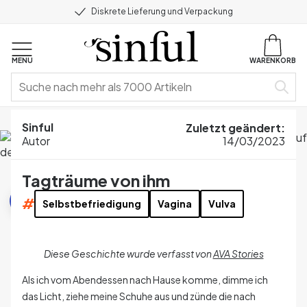
Diskrete Lieferung und Verpackung
MENU
WARENKORB
Home
Blog
Erotische Geschichten
Tagträume von ihm
Sinful
Zuletzt geändert
:
Autor
14/03/2023
Tagträume von ihm
Erotische Geschichten
#
Selbstbefriedigung
Vagina
Vulva
Diese Geschichte wurde verfasst von
AVA Stories
Als ich vom Abendessen nach Hause komme, dimme ich
das Licht, ziehe meine Schuhe aus und zünde die nach