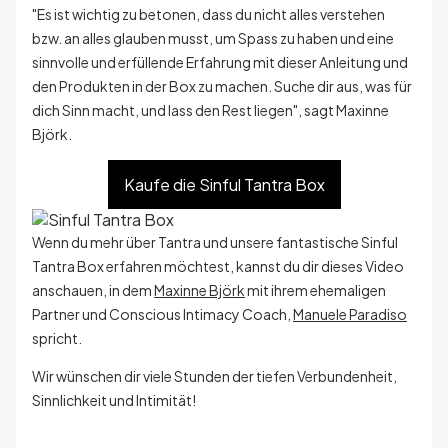
"Es ist wichtig zu betonen, dass du nicht alles verstehen
bzw. an alles glauben musst, um Spass zu haben und eine
sinnvolle und erfüllende Erfahrung mit dieser Anleitung und
den Produkten in der Box zu machen. Suche dir aus, was für
dich Sinn macht, und lass den Rest liegen", sagt Maxinne
Björk.
Kaufe die Sinful Tantra Box
Wenn du mehr über Tantra und unsere fantastische Sinful
Tantra Box erfahren möchtest, kannst du dir dieses Video
anschauen, in dem
Maxinne Björk
mit ihrem ehemaligen
Partner und Conscious Intimacy Coach,
Manuele Paradiso
spricht.
Wir wünschen dir viele Stunden der tiefen Verbundenheit,
Sinnlichkeit und Intimität!