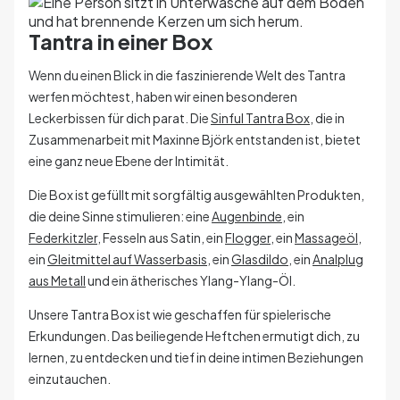
Tantra in einer Box
Wenn du einen Blick in die faszinierende Welt des Tantra
werfen möchtest, haben wir einen besonderen
Leckerbissen für dich parat. Die
Sinful Tantra Box
, die in
Zusammenarbeit mit Maxinne Björk entstanden ist, bietet
eine ganz neue Ebene der Intimität.
Die Box ist gefüllt mit sorgfältig ausgewählten Produkten,
die deine Sinne stimulieren: eine
Augenbinde
, ein
Federkitzler
, Fesseln aus Satin, ein
Flogger
, ein
Massageöl
,
ein
Gleitmittel auf Wasserbasis
, ein
Glasdildo
, ein
Analplug
aus Metall
und ein ätherisches Ylang-Ylang-Öl.
Unsere Tantra Box ist wie geschaffen für spielerische
Erkundungen. Das beiliegende Heftchen ermutigt dich, zu
lernen, zu entdecken und tief in deine intimen Beziehungen
einzutauchen.