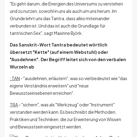
"Es geht darum, die Energien des Universums zu verstehen
und zu nutzen, sowohl in uns als auch um uns herum. Im
Grunde lehrt uns das Tantra, dass alles miteinander
verbunden ist. Und das ist auch die Grundlage für
tantrischen Sex", sagt Maxinne Björk.
Das Sanskrit-Wort Tantra bedeutet wörtlich
übersetzt "Kette" (auf einem Webstuhl) oder
"Ausdehnen". Der Begriff leitet sich von den verbalen
Wurzeln ab
: TAN
- "ausdehnen, erläutern", was so viel bedeutet wie "das
eigene Verständnis erweitern" und "neue
Bewusstseinsebenen erreichen".
TRA
- "sichern", was als "Werkzeug" oder "Instrument"
verstanden werden kann. Es beschreibt die Methoden,
Praktiken und Techniken, die zur Erweiterung von Wissen
und Bewusstsein eingesetzt werden.