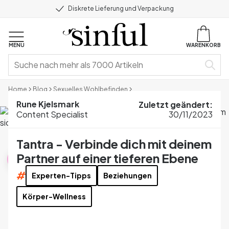
Diskrete Lieferung und Verpackung
MENU
WARENKORB
Home
Blog
Sexuelles Wohlbefinden
Tantra - Verbinde dich mit deinem Partner auf einer tieferen Ebene
Rune Kjelsmark
Zuletzt geändert
:
Content Specialist
30/11/2023
Tantra - Verbinde dich mit deinem
Sexuelles Wohlbefinden
Partner auf einer tieferen Ebene
#
Experten-Tipps
Beziehungen
Körper-Wellness