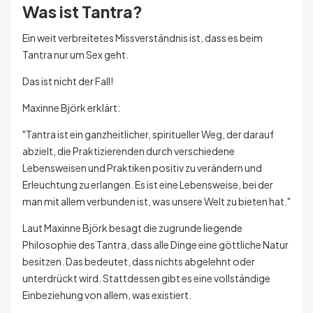
Was ist Tantra?
Ein weit verbreitetes Missverständnis ist, dass es beim
Tantra nur um Sex geht.
Das ist nicht der Fall!
Maxinne Björk erklärt:
"Tantra ist ein ganzheitlicher, spiritueller Weg, der darauf
abzielt, die Praktizierenden durch verschiedene
Lebensweisen und Praktiken positiv zu verändern und
Erleuchtung zu erlangen. Es ist eine Lebensweise, bei der
man mit allem verbunden ist, was unsere Welt zu bieten hat."
Laut Maxinne Björk besagt die zugrunde liegende
Philosophie des Tantra, dass alle Dinge eine göttliche Natur
besitzen. Das bedeutet, dass nichts abgelehnt oder
unterdrückt wird. Stattdessen gibt es eine vollständige
Einbeziehung von allem, was existiert.