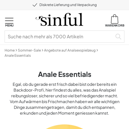
Diskrete Lieferung und Verpackung
MENU
WARENKORB
Home
Sommer-Sale
Angebote auf Analsexspielzeug
Anale Essentials
Anale Essentials
Egal, ob du gerade erst frisch dabei bist oder bereits ein
Backdoor-Profi, hier findest du alles, was das Analspiel
reibungsloser, sicherer und so viel befriedigender macht.
Vom Aufwärmen bis Frischmachen haben wir alle wichtigen
Dinge zusammengetragen, damit du dich entspannen,
erkunden und jeden Moment geniessen kannst.