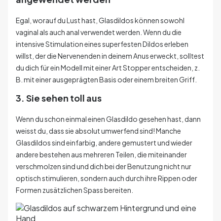
Egal, worauf du Lust hast, Glasdildos können sowohl
vaginal als auch anal verwendet werden. Wenn du die
intensive Stimulation eines superfesten Dildos erleben
willst, der die Nervenenden in deinem Anus erweckt, solltest
du dich für ein Modell mit einer Art Stopper entscheiden, z.
B. mit einer ausgeprägten Basis oder einem breiten Griff.
3. Sie sehen toll aus
Wenn du schon einmal einen Glasdildo gesehen hast, dann
weisst du, dass sie absolut umwerfend sind! Manche
Glasdildos sind einfarbig, andere gemustert und wieder
andere bestehen aus mehreren Teilen, die miteinander
verschmolzen sind und dich bei der Benutzung nicht nur
optisch stimulieren, sondern auch durch ihre Rippen oder
Formen zusätzlichen Spass bereiten.