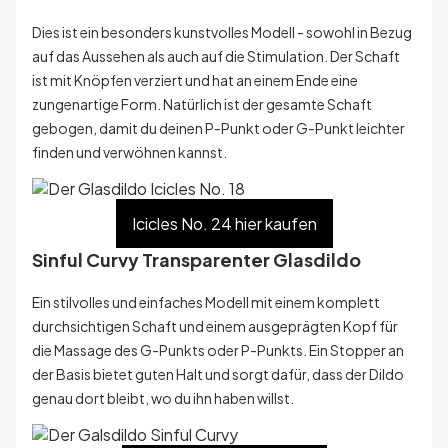
Dies ist ein besonders kunstvolles Modell - sowohl in Bezug
auf das Aussehen als auch auf die Stimulation. Der Schaft
ist mit Knöpfen verziert und hat an einem Ende eine
zungenartige Form. Natürlich ist der gesamte Schaft
gebogen, damit du deinen P-Punkt oder G-Punkt leichter
finden und verwöhnen kannst.
Icicles No. 24 hier kaufen
Sinful Curvy Transparenter Glasdildo
Ein stilvolles und einfaches Modell mit einem komplett
durchsichtigen Schaft und einem ausgeprägten Kopf für
die Massage des G-Punkts oder P-Punkts. Ein Stopper an
der Basis bietet guten Halt und sorgt dafür, dass der Dildo
genau dort bleibt, wo du ihn haben willst.