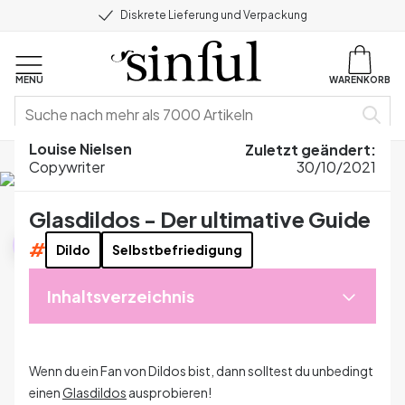
Diskrete Lieferung und Verpackung
MENU
WARENKORB
Louise Nielsen
Zuletzt geändert
:
Home
Blog
Produkt-Guides
Glasdildos - Der ultimative Guide
Copywriter
30/10/2021
Glasdildos - Der ultimative Guide
Produkt-Guides
#
Dildo
Selbstbefriedigung
Inhaltsverzeichnis
Wenn du ein Fan von Dildos bist, dann solltest du unbedingt
einen
Glasdildos
ausprobieren!