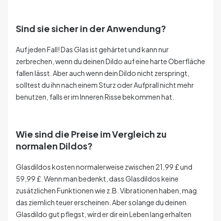
Sind sie sicher in der Anwendung?
Auf jeden Fall! Das Glas ist gehärtet und kann nur
zerbrechen, wenn du deinen Dildo auf eine harte Oberfläche
fallen lässt. Aber auch wenn dein Dildo nicht zerspringt,
solltest du ihn nach einem Sturz oder Aufprall nicht mehr
benutzen, falls er im Inneren Risse bekommen hat.
Wie sind die Preise im Vergleich zu
normalen Dildos?
G
lasdildos kosten normalerweise zwischen 21,99 £ und
59,99 £. Wenn man bedenkt, dass Glasdildos keine
zusätzlichen Funktionen wie z.B. Vibrationen haben, mag
das ziemlich teuer erscheinen. Aber solange du deinen
Glasdildo gut pflegst, wird er dir ein Leben lang erhalten