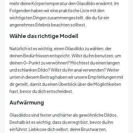
mehr deine Körpertemperatur den Glasdildo erwärmt. Im
Folgenden haben wir eine praktische Liste mit den
wichtigsten Dingen zusammengestellt, die du für ein
angenehmes Erlebnis beachten solltest.
Wähle das richtige Modell
Natürlich ist es wichtig, einen Glasdildo zu wählen, der
deinen Bedürfnissen entspricht. Willst du ihn benutzen, um
deinen G-Punkt zu verwöhnen? Möchtest du einen langen
und schlanken Dildo? Willst du ihn anal verwenden? Weiter
unten in diesem Beitrag haben wir unsere Empfehlungen mit
dir geteilt, damit du einen Überblick über die Möglichkeiten
hast, bevor du dich entscheidest.
Aufwärmung
Glasdildos sind fester und härter als gewöhnliche Dildos.
Deshalb ist es wichtig, dass du erregt bist, bevor du ihn
einführst. Liebkose dich selbst, deine Brustwarzen,