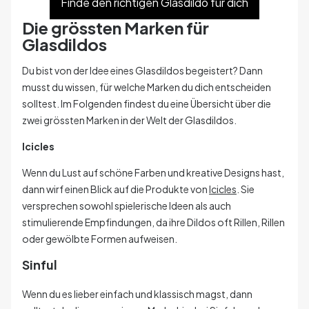
Finde den richtigen Glasdildo für dich
Die grössten Marken für
Glasdildos
Du bist von der Idee eines Glasdildos begeistert? Dann
musst du wissen, für welche Marken du dich entscheiden
solltest. Im Folgenden findest du eine Übersicht über die
zwei grössten Marken in der Welt der Glasdildos.
Icicles
Wenn du Lust auf schöne Farben und kreative Designs hast,
dann wirf einen Blick auf die Produkte von
Icicles
. Sie
versprechen sowohl spielerische Ideen als auch
stimulierende Empfindungen, da ihre Dildos oft Rillen, Rillen
oder gewölbte Formen aufweisen.
Sinful
Wenn du es lieber einfach und klassisch magst, dann