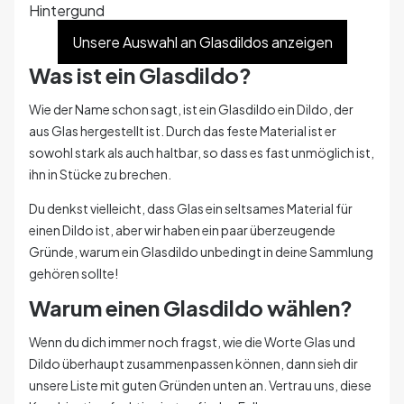
Unsere Auswahl an Glasdildos anzeigen
Was ist ein Glasdildo?
Wie der Name schon sagt, ist ein Glasdildo ein Dildo, der
aus Glas hergestellt ist. Durch das feste Material ist er
sowohl stark als auch haltbar, so dass es fast unmöglich ist,
ihn in Stücke zu brechen.
Du denkst vielleicht, dass Glas ein seltsames Material für
einen Dildo ist, aber wir haben ein paar überzeugende
Gründe, warum ein Glasdildo unbedingt in deine Sammlung
gehören sollte!
Warum einen Glasdildo wählen?
Wenn du dich immer noch fragst, wie die Worte Glas und
Dildo überhaupt zusammenpassen können, dann sieh dir
unsere Liste mit guten Gründen unten an. Vertrau uns, diese