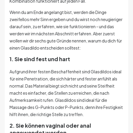
Kombination funktioniert auf jeden Fall.
Wenn du am Ende angelangt bist, werden die Dinge
zweifellos mehr Sinn ergeben und du wirst noch neugieriger
darauf sein, zu erfahren, wie sie funktionieren - und das
werden wir im nächsten Abschnitt erfahren. Aber zuerst
wollen wir dir sechs gute Gründe nennen, warum du dich für
einen Glasdildo entscheiden solltest:
1. Sie sind fest und hart
Aufgrund ihrer festen Beschaffenheit sind Glasdildos ideal
für eine Penetration, die sich härter und fester anfühlt als
normal. Das Material biegt sich nicht und seine Steifheit
macht es einfacher, die Stellen zu erreichen, die nach
Aufmerksamkeit rufen. Glasdildos sind ideal für die
Massage des G-Punkts oder P-Punkts, denn ihre Festigkeit
hilft ihnen, die richtige Stelle zu treffen.
2. Sie können vaginal oder anal
angewendet werden