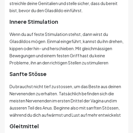
streichle deine Genitalien und stelle sicher, dass du bereit
bist, bevor du den Glasdildo einführst.
Innere Stimulation
Wenn du auf feste Stimulation stehst, dann wirst du
Glasdildos mögen. Einmal eingeführt, kannst du ihn drehen,
kippen oder hin- und herschieben. Mit gleichmäss
igen
Bewegungen und einem festen Griff hast du keine
Probleme, ihn an den richtigen Stellen zu stimulieren
Sanfte Stösse
Du brauchst nicht tief zu stossen, um das Beste aus deinen
Nervenenden zu erhalten. Tatsächlich befinden sich die
meisten Nervenenden im ersten Drittel der Vagina und im
äusseren Teil des Anus. Beginne also mit sanften Stössen,
während du dich aufwärmst und Lust auf mehr entwickelst
Gleitmittel