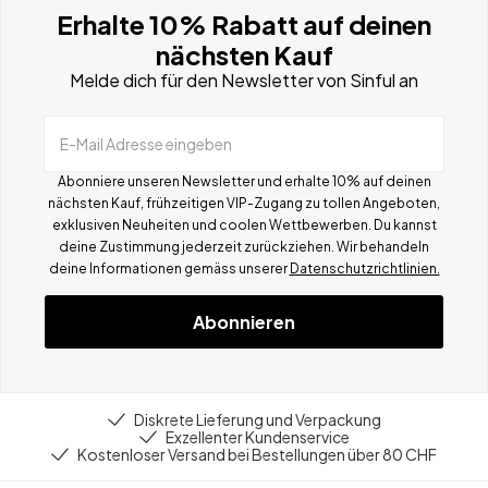
Erhalte 10% Rabatt auf deinen
nächsten Kauf
Melde dich für den Newsletter von Sinful an
E-Mail Adresse eingeben
Abonniere unseren Newsletter und erhalte 10% auf deinen
nächsten Kauf, frühzeitigen VIP-Zugang zu tollen Angeboten,
exklusiven Neuheiten und coolen Wettbewerben.
Du kannst
deine Zustimmung jederzeit zurückziehen. Wir behandeln
deine Informationen gemä
ss
unserer
Datenschutzrichtlinien.
Abonnieren
Diskrete Lieferung und Verpackung
Exzellenter Kundenservice
Kostenloser Versand bei Bestellungen über 80 CHF