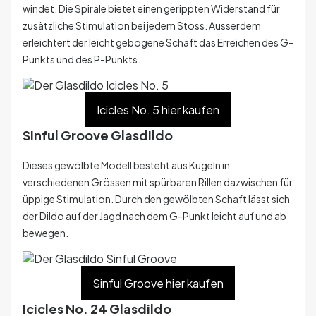
windet. Die Spirale bietet einen gerippten Widerstand für
zusätzliche Stimulation bei jedem Stoss. Ausserdem
erleichtert der leicht gebogene Schaft das Erreichen des G-
Punkts und des P-Punkts.
Icicles No. 5 hier kaufen
Sinful Groove Glasdildo
Dieses gewölbte Modell besteht aus Kugeln in
verschiedenen Grössen mit spürbaren Rillen dazwischen für
üppige Stimulation. Durch den gewölbten Schaft lässt sich
der Dildo auf der Jagd nach dem G-Punkt leicht auf und ab
bewegen.
Sinful Groove hier kaufen
Icicles No. 24 Glasdildo