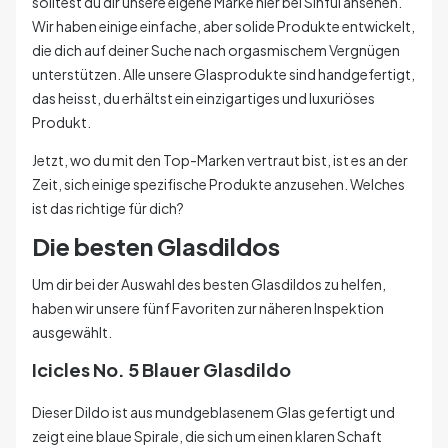
solltest du dir unsere eigene Marke hier bei Sinful ansehen.
Wir haben einige einfache, aber solide Produkte entwickelt,
die dich auf deiner Suche nach orgasmischem Vergnügen
unterstützen. Alle unsere Glasprodukte sind handgefertigt,
das heisst, du erhältst ein einzigartiges und luxuriöses
Produkt.
Jetzt, wo du mit den Top-Marken vertraut bist, ist es an der
Zeit, sich einige spezifische Produkte anzusehen. Welches
ist das richtige für dich?
Die besten Glasdildos
Um dir bei der Auswahl des besten Glasdildos zu helfen,
haben wir unsere fünf Favoriten zur näheren Inspektion
ausgewählt.
Icicles No. 5 Blauer Glasdildo
Dieser Dildo ist aus mundgeblasenem Glas gefertigt und
zeigt eine blaue Spirale, die sich um einen klaren Schaft