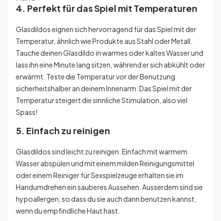
4. Perfekt für das Spiel mit Temperaturen
Glasdildos eignen sich hervorragend für das Spiel mit der
Temperatur, ähnlich wie Produkte aus Stahl oder Metall.
Tauche deinen Glasdildo in warmes oder kaltes Wasser und
lass ihn eine Minute lang sitzen, während er sich abkühlt oder
erwärmt. Teste die Temperatur vor der Benutzung
sicherheitshalber an deinem Innenarm. Das Spiel mit der
Temperatur steigert die sinnliche Stimulation, also viel
Spass!
5. Einfach zu reinigen
Glasdildos sind leicht zu reinigen. Einfach mit warmem
Wasser abspülen und mit einem milden Reinigungsmittel
oder einem Reiniger für Sexspielzeuge erhalten sie im
Handumdrehen ein sauberes Aussehen. Ausserdem sind sie
hypoallergen, so dass du sie auch dann benutzen kannst,
wenn du empfindliche Haut hast.