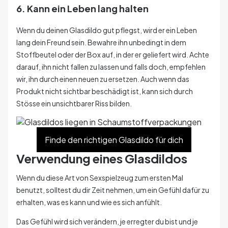
6. Kann ein Leben lang halten
Wenn du deinen Glasdildo gut pflegst, wird er ein Leben
lang dein Freund sein. Bewahre ihn unbedingt in dem
Stoffbeutel oder der Box auf, in der er geliefert wird. Achte
darauf, ihn nicht fallen zu lassen und falls doch, empfehlen
wir, ihn durch einen neuen zu ersetzen. Auch wenn das
Produkt nicht sichtbar beschädigt ist, kann sich durch
Stösse ein unsichtbarer Riss bilden.
Finde den richtigen Glasdildo für dich
Verwendung eines Glasdildos
Wenn du diese Art von Sexspielzeug zum ersten Mal
benutzt, solltest du dir Zeit nehmen, um ein Gefühl dafür zu
erhalten, was es kann und wie es sich anfühlt.
Das Gefühl wird sich verändern, je erregter du bist und je