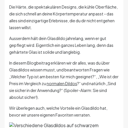
Die Härte, die spektakulären Designs, die kühle Oberfläche,
die sich schnell an deine Körpertemperatur anpasst - das
alles sind einzigartige Erlebnisse, die du dir nicht entgehen
lassen willst.
Ausserdem hält dein Glasdildo jahrelang, wenn er gut
gepflegt wird. Eigentlich ein ganzes Leben lang, denn das
gehärtete Glas ist solide und langlebig.
In diesem Blogbeitrag erklären wir dir alles, was du über
Glasdildos wissen musst, und beantworten Fragen wie
„Welcher Typ ist am besten für mich geeignet?“, „Wie ist der
Preis im Vergleich zu
normalen Dildos
?“ und natürlich „Sind
sie sicher in der Anwendung?“ (Spoiler-Alarm: Sie sind
absolut sicher!).
Wir überlegen auch, welche Vorteile ein Glasdildo hat,
bevor wir unsere eigenen Favoriten verraten.