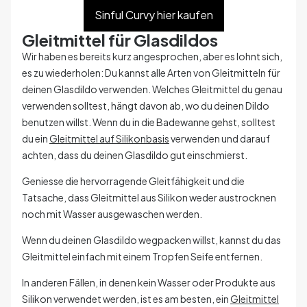
Sinful Curvy hier kaufen
Gleitmittel für Glasdildos
Wir haben es bereits kurz angesprochen, aber es lohnt sich,
es zu wiederholen: Du kannst alle Arten von Gleitmitteln für
deinen Glasdildo verwenden.
Welches Gleitmittel du genau
verwenden solltest, hängt davon ab, wo du deinen Dildo
benutzen willst.
Wenn du in die Badewanne gehst, solltest
du ein
Gleitmittel auf Silikonbasis
verwenden und darauf
achten, dass du deinen Glasdildo gut einschmierst.
Geniesse die hervorragende Gleitfähigkeit und die
Tatsache, dass Gleitmittel aus Silikon weder austrocknen
noch mit Wasser ausgewaschen werden.
Wenn du deinen Glasdildo wegpacken willst, kannst du das
Gleitmittel einfach mit einem Tropfen Seife entfernen.
In anderen Fällen, in denen kein Wasser oder Produkte aus
Silikon verwendet werden, ist es am besten, ein
Gleitmittel