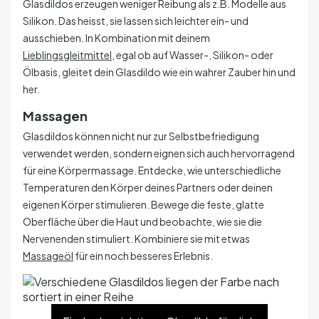
Glasdildos erzeugen weniger Reibung als z.B. Modelle aus
Silikon. Das heisst, sie lassen sich leichter ein- und
ausschieben. In Kombination mit deinem
Lieblingsgleitmittel
, egal ob auf Wasser-, Silikon- oder
Ölbasis, gleitet dein Glasdildo wie ein wahrer Zauber hin und
her.
Massagen
Glasdildos können nicht nur zur Selbstbefriedigung
verwendet werden, sondern eignen sich auch hervorragend
für eine Körpermassage. Entdecke, wie unterschiedliche
Temperaturen den Körper deines Partners oder deinen
eigenen Körper stimulieren. Bewege die feste, glatte
Oberfläche über die Haut und beobachte, wie sie die
Nervenenden stimuliert. Kombiniere sie mit etwas
Massageöl
für ein noch besseres Erlebnis.