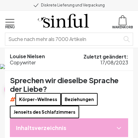
Diskrete Lieferung und Verpackung
MENU
WARENKORB
Home
Blog
Sexuelles Wohlbefinden
Louise Nielsen
Zuletzt geändert
:
Sprechen wir dieselbe Sprache der Liebe?
Copywriter
17/08/2023
Sprechen wir dieselbe Sprache
Sexuelles Wohlbefinden
der Liebe?
#
Körper-Wellness
Beziehungen
Jenseits des Schlafzimmers
Inhaltsverzeichnis