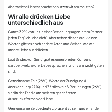
Aber welche Liebessprache benutzen wir am meisten?
Wir alle drücken Liebe
unterschiedlich aus
Ganze 39% von uns in einer Beziehung sagen ihrem Partner
jeden Tag "Ich liebe dich". Aber neben diesen drei kleinen
Worten gibt es noch andere Arten und Weisen, wie wir
unsere Liebe ausdrücken.
Laut Sindex von Sinful gibt es einen breiten Konsens
darüber, welche drei Liebessprachen für uns am wichtigsten
sind.
Gemeinsame Zeit (28%), Worte der Zuneigung &
Anerkennung (27%) und Zärtlichkeit & Berührungen (26%)
sind in der Tat die am meisten geschätzten
Ausdrucksformen der Liebe.
Gemeinsame Zeit bedeutet, präsent zu sein und einander