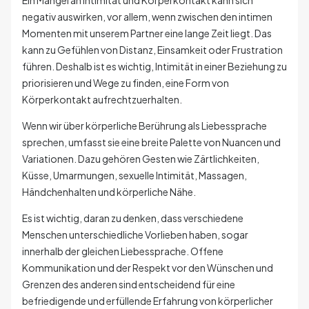
negativ auswirken, vor allem, wenn zwischen den intimen
Momenten mit unserem Partner eine lange Zeit liegt. Das
kann zu Gefühlen von Distanz, Einsamkeit oder Frustration
führen. Deshalb ist es wichtig, Intimität in einer Beziehung zu
priorisieren und Wege zu finden, eine Form von
Körperkontakt aufrechtzuerhalten.
Wenn wir über körperliche Berührung als Liebessprache
sprechen, umfasst sie eine breite Palette von Nuancen und
Variationen. Dazu gehören Gesten wie Zärtlichkeiten,
Küsse, Umarmungen, sexuelle Intimität, Massagen,
Händchenhalten und körperliche Nähe.
Es ist wichtig, daran zu denken, dass verschiedene
Menschen unterschiedliche Vorlieben haben, sogar
innerhalb der gleichen Liebessprache. Offene
Kommunikation und der Respekt vor den Wünschen und
Grenzen des anderen sind entscheidend für eine
befriedigende und erfüllende Erfahrung von körperlicher