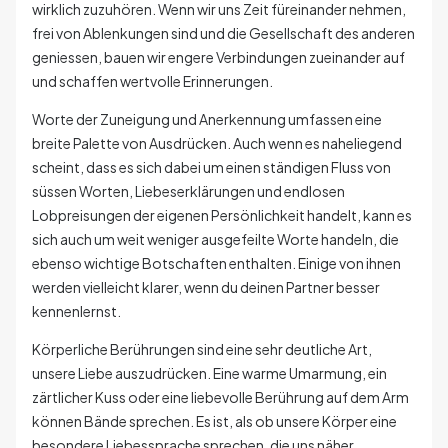
wirklich zuzuhören. Wenn wir uns Zeit füreinander nehmen,
frei von Ablenkungen sind und die Gesellschaft des anderen
geniessen, bauen wir engere Verbindungen zueinander auf
und schaffen wertvolle Erinnerungen.
Worte der Zuneigung und Anerkennung umfassen eine
breite Palette von Ausdrücken. Auch wenn es naheliegend
scheint, dass es sich dabei um einen ständigen Fluss von
süssen Worten, Liebeserklärungen und endlosen
Lobpreisungen der eigenen Persönlichkeit handelt, kann es
sich auch um weit weniger ausgefeilte Worte handeln, die
ebenso wichtige Botschaften enthalten. Einige von ihnen
werden vielleicht klarer, wenn du deinen Partner besser
kennenlernst.
Körperliche Berührungen sind eine sehr deutliche Art,
unsere Liebe auszudrücken. Eine warme Umarmung, ein
zärtlicher Kuss oder eine liebevolle Berührung auf dem Arm
können Bände sprechen. Es ist, als ob unsere Körper eine
besondere Liebessprache sprechen, die uns näher