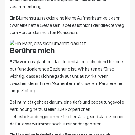
zusammenbringt.
Ein Blumenstrauss oder eine kleine Aufmerksamkeit kann
zwar eine nette Geste sein, aber es ist nicht der direkte Weg
zum Herzen der meisten Menschen.
Berühre mich
92% von uns glauben, dass Intimität entscheidend für eine
gut funktionierende Beziehung ist. Wir halten es für so
wichtig, dass es sich negativ auf uns auswirkt, wenn
zwischen den intimen Momenten mit unserem Partner eine
lange Zeit liegt.
Bei Intimität geht es darum, eine tiefe und bedeutungsvolle
Verbindung herzustellen. Die körperlichen
Liebesbekundungen im hektischen Alltag sind klare Zeichen
dafür, dass wir immer noch zueinander gehören.
Ein Mangel an Intimität und Körperkontakt kann sich