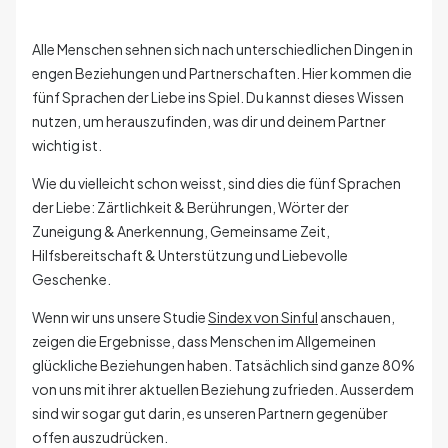
Alle Menschen sehnen sich nach unterschiedlichen Dingen in
engen Beziehungen und Partnerschaften. Hier kommen die
fünf Sprachen der Liebe ins Spiel. Du kannst dieses Wissen
nutzen, um herauszufinden, was dir und deinem Partner
wichtig ist.
Wie du vielleicht schon weisst, sind dies die fünf Sprachen
der Liebe: Zärtlichkeit & Berührungen, Wörter der
Zuneigung & Anerkennung, Gemeinsame Zeit,
Hilfsbereitschaft & Unterstützung und Liebevolle
Geschenke.
Wenn wir uns unsere Studie
Sindex von Sinful
anschauen,
zeigen die Ergebnisse, dass Menschen im Allgemeinen
glückliche Beziehungen haben. Tatsächlich sind ganze 80%
von uns mit ihrer aktuellen Beziehung zufrieden. Ausserdem
sind wir sogar gut darin, es unseren Partnern gegenüber
offen auszudrücken.