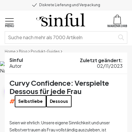
Diskrete Lieferung und Verpackung
MENU
WARENKORB
Home
Blog
Produkt-Guides
Curvy Confidence: Verspielte Dessous für jede Frau
Sinful
Zuletzt geändert
:
Autor
02/11/2023
Curvy Confidence: Verspielte
Produkt-Guides
Dessous für jede Frau
#
Selbstliebe
Dessous
Seien wir ehrlich: Unsere eigene Sinnlichkeit und unser
Selbstvertrauen als Frau vollständig auszuleben, ist