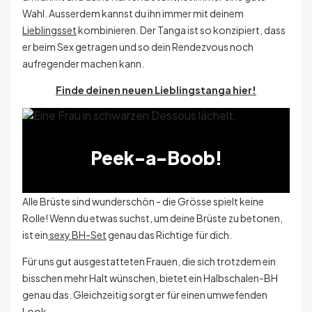
Wahl. Ausserdem kannst du ihn immer mit deinem
Lieblingsset
kombinieren. Der Tanga ist so konzipiert, dass
er beim Sex getragen und so dein Rendezvous noch
aufregender machen kann.
Finde deinen neuen Lieblingstanga hier!
Peek-a-Boob!
Alle Brüste sind wunderschön - die Grösse spielt keine
Rolle! Wenn du etwas suchst, um deine Brüste zu betonen,
ist ein
sexy BH-Set
genau das Richtige für dich.
Für uns gut ausgestatteten Frauen, die sich trotzdem ein
bisschen mehr Halt wünschen, bietet ein Halbschalen-BH
genau das. Gleichzeitig sorgt er für einen umwefenden
Look.