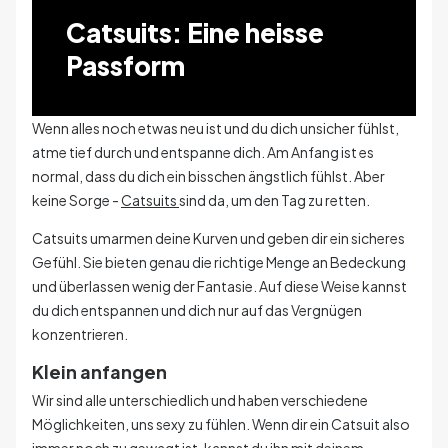
Catsuits: Eine heisse
Passform
Wenn alles noch etwas neu ist und du dich unsicher fühlst,
atme tief durch und entspanne dich. Am Anfang ist es
normal, dass du dich ein bisschen ängstlich fühlst. Aber
keine Sorge -
Catsuits
sind da, um den Tag zu retten.
Catsuits umarmen deine Kurven und geben dir ein sicheres
Gefühl. Sie bieten genau die richtige Menge an Bedeckung
und überlassen wenig der Fantasie. Auf diese Weise kannst
du dich entspannen und dich nur auf das Vergnügen
konzentrieren.
Klein anfangen
Wir sind alle unterschiedlich und haben verschiedene
Möglichkeiten, uns sexy zu fühlen. Wenn dir ein Catsuit also
immer noch zu gewagt ist, kannst du ihn mit deinem