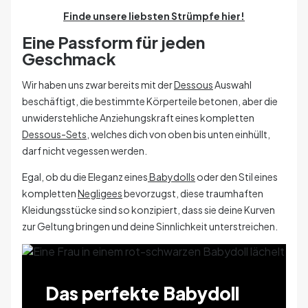
Finde unsere liebsten Strümpfe hier!
Eine Passform für jeden
Geschmack
Wir haben uns zwar bereits mit der
Dessous
Auswahl
beschäftigt, die bestimmte Körperteile betonen, aber die
unwiderstehliche Anziehungskraft eines kompletten
Dessous-Sets
, welches dich von oben bis unten einhüllt,
darf nicht vegessen werden.
Egal, ob du die Eleganz eines
Babydolls
oder den Stil eines
kompletten
Negligees
bevorzugst, diese traumhaften
Kleidungsstücke sind so konzipiert, dass sie deine Kurven
zur Geltung bringen und deine Sinnlichkeit unterstreichen.
Das perfekte Babydoll