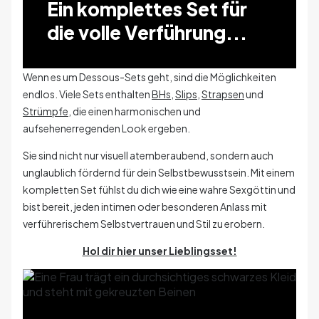
Ein komplettes Set für
die volle Verführung...
Wenn es um Dessous-Sets geht, sind die Möglichkeiten
endlos. Viele Sets enthalten
BHs
,
Slips
,
Strapsen
und
Strümpfe
, die einen harmonischen und
aufsehenerregenden Look ergeben.
Sie sind nicht nur visuell atemberaubend, sondern auch
unglaublich fördernd für dein Selbstbewusstsein. Mit einem
kompletten Set fühlst du dich wie eine wahre Sexgöttin und
bist bereit, jeden intimen oder besonderen Anlass mit
verführerischem Selbstvertrauen und Stil zu erobern.
Hol dir hier unser Lieblingsset!