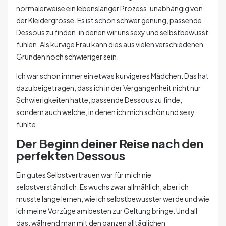
normalerweise ein lebenslanger Prozess, unabhängig von
der Kleidergrösse. Es ist schon schwer genung, passende
Dessous zu finden, in denen wir uns sexy und selbstbewusst
fühlen. Als kurvige Frau kann dies aus vielen verschiedenen
Gründen noch schwieriger sein.
Ich war schon immer ein etwas kurvigeres Mädchen. Das hat
dazu beigetragen, dass ich in der Vergangenheit nicht nur
Schwierigkeiten hatte, passende Dessous zu finde,
sondern auch welche, in denen ich mich schön und sexy
fühlte.
Der Beginn deiner Reise nach den
perfekten Dessous
Ein gutes Selbstvertrauen war für mich nie
selbstverständlich. Es wuchs zwar allmählich, aber ich
musste lange lernen, wie ich selbstbewusster werde und wie
ich meine Vorzüge am besten zur Geltung bringe. Und all
das, während man mit den ganzen alltäglichen