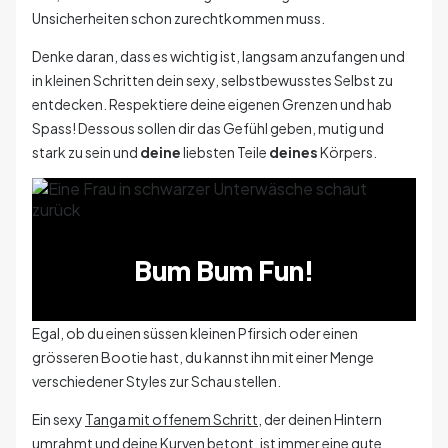
Unsicherheiten schon zurechtkommen muss.
Denke daran, dass es wichtig ist, langsam anzufangen und
in kleinen Schritten dein sexy, selbstbewusstes Selbst zu
entdecken. Respektiere deine eigenen Grenzen und hab
Spass! Dessous sollen dir das Gefühl geben, mutig und
stark zu sein und
deine
liebsten Teile
deines
Körpers.
Bum Bum Fun!
Egal, ob du einen süssen kleinen Pfirsich oder einen
grösseren Bootie hast, du kannst ihn mit einer Menge
verschiedener Styles zur Schau stellen.
Ein sexy
Tanga mit offenem Schritt
, der deinen Hintern
umrahmt und deine Kurven betont, ist immer eine gute